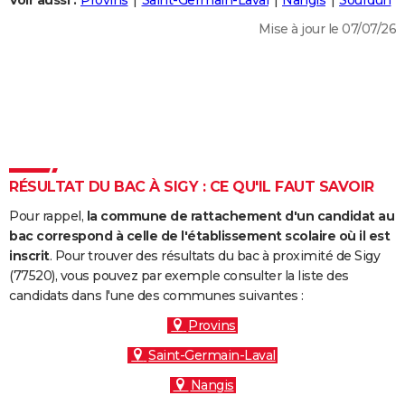
Voir aussi :
Provins
Saint-Germain-Laval
Nangis
Sourdun
City break
Voyage de noces
Climat
Destinations
Voyage nature
Forum
+
PHOTO
Mise à jour le 07/07/26
GUIDES D'ACHAT
BONS PLANS
CARTE DE VOEUX
Carte Bonne année
Carte Pâques
Carte de Noël
Carte Saint-Valentin
Carte d'anniversaire
DICTIONNAIRE
RÉSULTAT DU BAC À SIGY : CE QU'IL FAUT SAVOIR
Biographies
Expressions
Dictionnaire
Citations
Proverbes
PROGRAMME TV
Pour rappel,
la commune de rattachement d'un candidat au
bac correspond à celle de l'établissement scolaire où il est
COPAINS D'AVANT
inscrit
. Pour trouver des résultats du bac à proximité de Sigy
Se connecter
Collèges
Universités
Service militaire
S'inscrire
Lycées
Primaires
Entreprises
Avis de recherche
(77520), vous pouvez par exemple consulter la liste des
AVIS DE DÉCÈS
candidats dans l'une des communes suivantes :
FORUM
Provins
Lifestyle
Sport
Television
Cinema
Bricolage
Culture
Auto
Voyage
Saint-Germain-Laval
Nangis