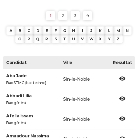
1
2
3
A
B
C
D
E
F
G
H
I
J
K
L
M
N
O
P
Q
R
S
T
U
V
W
X
Y
Z
Candidat
Ville
Résultat
Aba Jade
Sin-le-Noble
Bac STMG (bac techno)
Abbadi Lilia
Sin-le-Noble
Bac général
Afella Issam
Sin-le-Noble
Bac général
Amaadour Nassima