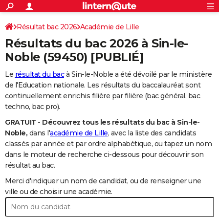
ACTUALITÉS
Connexion
S'inscrire
Résultat bac 2026
Académie de Lille
Rechercher
Société
Education
Villes
Politique
Faits Divers
Monde
+
SPORT
Résultats du bac 2026 à
Sin-le-
Football
Cyclisme
Forum
Coupe du monde 2026
Tennis
Rugby
CULTURE
Noble
(59450) [PUBLIÉ]
TNT
Cinéma
Musique
Programme TV
Streaming
Sorties cinéma
+
FINANCE
Le
résultat du bac
à Sin-le-Noble a été dévoilé par le ministère
de l'Education nationale. Les résultats du baccalauréat sont
Impôts
Immobilier
Banque
Crédit
Retraite
Epargne
Risques naturels par ville
Assurance
AUTO
continuellement enrichis filière par filière (bac général, bac
techno, bac pro).
Réserver un essai
Berlines
Forum auto
Essais
Citadines
SUV
+
HIGH-TECH
GRATUIT - Découvrez tous les résultats du bac à Sin-le-
Meilleur smartphone
Ordinateurs
Guide high-tech
Mobiles
Internet
Jeux vidéo
+
BRICOLAGE
Noble,
dans l'
académie de Lille
, avec la liste des candidats
classés par année et par ordre alphabétique, ou tapez un nom
Aménagement intérieur
Cuisine
Jardinage
+
Forum
Extérieur
Salle de bains
Rangement
WEEK-END
dans le moteur de recherche ci-dessous pour découvrir son
résultat au bac.
Escapades
Expositions
Week-end nature
Guides de France
Patrimoine
Musées
+
LIFESTYLE
Merci d'indiquer un nom de candidat, ou de renseigner une
Bien-être
Mode
+
Art de vivre
Loisirs
Modes de vie
ville ou de choisir une académie.
SANTE
Guide de la santé
Médicaments
+
Alimentation
Maladies
Sommeil
VOYAGE