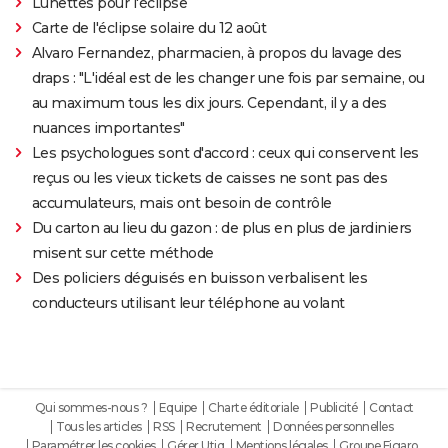
Lunettes pour l'éclipse
Carte de l'éclipse solaire du 12 août
Alvaro Fernandez, pharmacien, à propos du lavage des
draps : "L'idéal est de les changer une fois par semaine, ou
au maximum tous les dix jours. Cependant, il y a des
nuances importantes"
Les psychologues sont d'accord : ceux qui conservent les
reçus ou les vieux tickets de caisses ne sont pas des
accumulateurs, mais ont besoin de contrôle
Du carton au lieu du gazon : de plus en plus de jardiniers
misent sur cette méthode
Des policiers déguisés en buisson verbalisent les
conducteurs utilisant leur téléphone au volant
Qui sommes-nous ?
Equipe
Charte éditoriale
Publicité
Contact
Tous les articles
RSS
Recrutement
Données personnelles
Paramétrer les cookies
Gérer Utiq
Mentions légales
Groupe Figaro