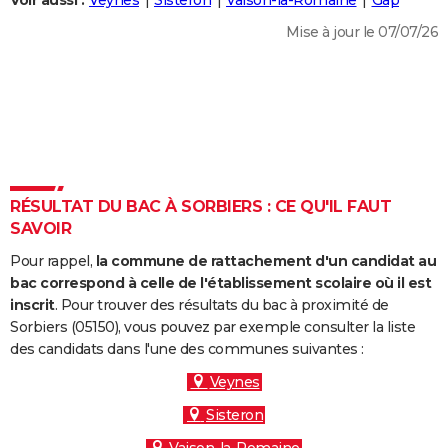
Voir aussi :
Veynes
Sisteron
Vaison-la-Romaine
Gap
City break
Voyage de noces
Climat
Destinations
Voyage nature
Forum
+
PHOTO
Mise à jour le 07/07/26
GUIDES D'ACHAT
BONS PLANS
CARTE DE VOEUX
Carte Bonne année
Carte Pâques
Carte de Noël
Carte Saint-Valentin
Carte d'anniversaire
DICTIONNAIRE
RÉSULTAT DU BAC À SORBIERS : CE QU'IL FAUT
Biographies
Expressions
Dictionnaire
Citations
Proverbes
SAVOIR
PROGRAMME TV
Pour rappel,
la commune de rattachement d'un candidat au
COPAINS D'AVANT
bac correspond à celle de l'établissement scolaire où il est
Se connecter
Collèges
Universités
Service militaire
S'inscrire
Lycées
Primaires
Entreprises
Avis de recherche
inscrit
. Pour trouver des résultats du bac à proximité de
AVIS DE DÉCÈS
Sorbiers (05150), vous pouvez par exemple consulter la liste
des candidats dans l'une des communes suivantes :
FORUM
Veynes
Lifestyle
Sport
Television
Cinema
Bricolage
Culture
Auto
Voyage
Sisteron