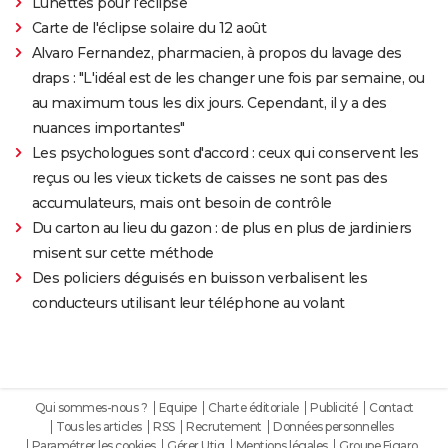
Lunettes pour l'éclipse
Carte de l'éclipse solaire du 12 août
Alvaro Fernandez, pharmacien, à propos du lavage des
draps : "L'idéal est de les changer une fois par semaine, ou
au maximum tous les dix jours. Cependant, il y a des
nuances importantes"
Les psychologues sont d'accord : ceux qui conservent les
reçus ou les vieux tickets de caisses ne sont pas des
accumulateurs, mais ont besoin de contrôle
Du carton au lieu du gazon : de plus en plus de jardiniers
misent sur cette méthode
Des policiers déguisés en buisson verbalisent les
conducteurs utilisant leur téléphone au volant
Qui sommes-nous ?
Equipe
Charte éditoriale
Publicité
Contact
Tous les articles
RSS
Recrutement
Données personnelles
Paramétrer les cookies
Gérer Utiq
Mentions légales
Groupe Figaro