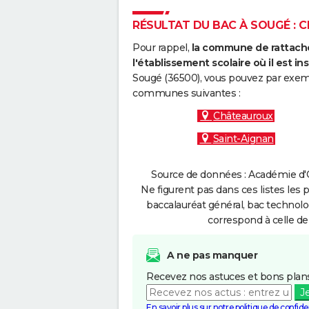
RÉSULTAT DU BAC À SOUGÉ : C
Pour rappel,
la commune de rattache
l'établissement scolaire où il est ins
Sougé (36500), vous pouvez par exempl
communes suivantes :
Châteauroux
Saint-Aignan
Source de données : Académie d'O
Ne figurent pas dans ces listes les 
baccalauréat général, bac technolo
correspond à celle de
A ne pas manquer
Recevez nos astuces et bons plans
J
En savoir plus sur notre politique de confiden