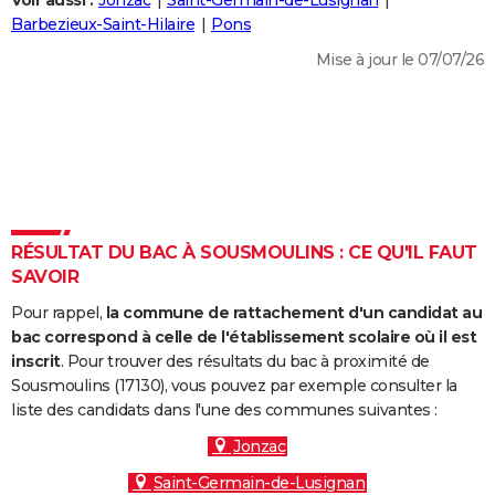
Voir aussi :
Jonzac
Saint-Germain-de-Lusignan
City break
Voyage de noces
Climat
Destinations
Voyage nature
Forum
+
Barbezieux-Saint-Hilaire
Pons
PHOTO
Mise à jour le 07/07/26
GUIDES D'ACHAT
BONS PLANS
CARTE DE VOEUX
Carte Bonne année
Carte Pâques
Carte de Noël
Carte Saint-Valentin
Carte d'anniversaire
DICTIONNAIRE
Biographies
Expressions
Dictionnaire
Citations
Proverbes
RÉSULTAT DU BAC À SOUSMOULINS : CE QU'IL FAUT
PROGRAMME TV
SAVOIR
COPAINS D'AVANT
Pour rappel,
la commune de rattachement d'un candidat au
Se connecter
Collèges
Universités
Service militaire
S'inscrire
Lycées
Primaires
Entreprises
Avis de recherche
bac correspond à celle de l'établissement scolaire où il est
AVIS DE DÉCÈS
inscrit
. Pour trouver des résultats du bac à proximité de
Sousmoulins (17130), vous pouvez par exemple consulter la
FORUM
liste des candidats dans l'une des communes suivantes :
Lifestyle
Sport
Television
Cinema
Bricolage
Culture
Auto
Voyage
Jonzac
Saint-Germain-de-Lusignan