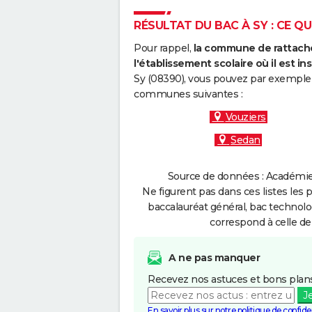
RÉSULTAT DU BAC À SY : CE QU
Pour rappel,
la commune de rattache
l'établissement scolaire où il est ins
Sy (08390), vous pouvez par exemple c
communes suivantes :
Vouziers
Sedan
Source de données : Académie 
Ne figurent pas dans ces listes les 
baccalauréat général, bac technolo
correspond à celle de
A ne pas manquer
Recevez nos astuces et bons plans
J
En savoir plus sur notre politique de confiden