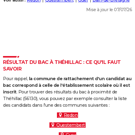
Voir aussi :
Redon
Questembert
Guer
Bain-de-Bretagne
City break
Voyage de noces
Climat
Destinations
Voyage nature
Forum
+
PHOTO
Mise à jour le 07/07/26
GUIDES D'ACHAT
BONS PLANS
CARTE DE VOEUX
Carte Bonne année
Carte Pâques
Carte de Noël
Carte Saint-Valentin
Carte d'anniversaire
DICTIONNAIRE
RÉSULTAT DU BAC À THÉHILLAC : CE QU'IL FAUT
Biographies
Expressions
Dictionnaire
Citations
Proverbes
SAVOIR
PROGRAMME TV
Pour rappel,
la commune de rattachement d'un candidat au
COPAINS D'AVANT
bac correspond à celle de l'établissement scolaire où il est
Se connecter
Collèges
Universités
Service militaire
S'inscrire
Lycées
Primaires
Entreprises
Avis de recherche
inscrit
. Pour trouver des résultats du bac à proximité de
AVIS DE DÉCÈS
Théhillac (56130), vous pouvez par exemple consulter la liste
des candidats dans l'une des communes suivantes :
FORUM
Redon
Lifestyle
Sport
Television
Cinema
Bricolage
Culture
Auto
Voyage
Questembert