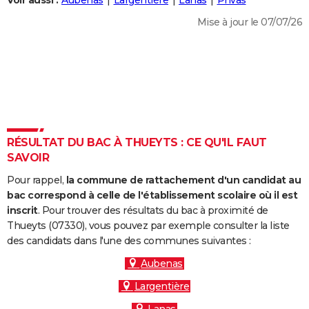
Voir aussi :
Aubenas
Largentière
Lanas
Privas
City break
Voyage de noces
Climat
Destinations
Voyage nature
Forum
+
PHOTO
Mise à jour le 07/07/26
GUIDES D'ACHAT
BONS PLANS
CARTE DE VOEUX
Carte Bonne année
Carte Pâques
Carte de Noël
Carte Saint-Valentin
Carte d'anniversaire
DICTIONNAIRE
RÉSULTAT DU BAC À THUEYTS : CE QU'IL FAUT
Biographies
Expressions
Dictionnaire
Citations
Proverbes
SAVOIR
PROGRAMME TV
Pour rappel,
la commune de rattachement d'un candidat au
COPAINS D'AVANT
bac correspond à celle de l'établissement scolaire où il est
Se connecter
Collèges
Universités
Service militaire
S'inscrire
Lycées
Primaires
Entreprises
Avis de recherche
inscrit
. Pour trouver des résultats du bac à proximité de
AVIS DE DÉCÈS
Thueyts (07330), vous pouvez par exemple consulter la liste
des candidats dans l'une des communes suivantes :
FORUM
Aubenas
Lifestyle
Sport
Television
Cinema
Bricolage
Culture
Auto
Voyage
Largentière