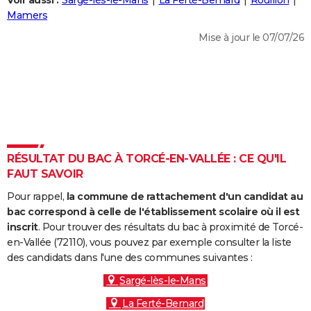
Voir aussi :
Sargé-lès-le-Mans
La Ferté-Bernard
Rouillon
City break
Voyage de noces
Climat
Destinations
Voyage nature
Forum
+
Mamers
PHOTO
Mise à jour le 07/07/26
GUIDES D'ACHAT
BONS PLANS
CARTE DE VOEUX
Carte Bonne année
Carte Pâques
Carte de Noël
Carte Saint-Valentin
Carte d'anniversaire
DICTIONNAIRE
Biographies
Expressions
Dictionnaire
Citations
Proverbes
RÉSULTAT DU BAC À TORCÉ-EN-VALLÉE : CE QU'IL
PROGRAMME TV
FAUT SAVOIR
COPAINS D'AVANT
Pour rappel,
la commune de rattachement d'un candidat au
Se connecter
Collèges
Universités
Service militaire
S'inscrire
Lycées
Primaires
Entreprises
Avis de recherche
bac correspond à celle de l'établissement scolaire où il est
AVIS DE DÉCÈS
inscrit
. Pour trouver des résultats du bac à proximité de Torcé-
en-Vallée (72110), vous pouvez par exemple consulter la liste
FORUM
des candidats dans l'une des communes suivantes :
Lifestyle
Sport
Television
Cinema
Bricolage
Culture
Auto
Voyage
Sargé-lès-le-Mans
La Ferté-Bernard