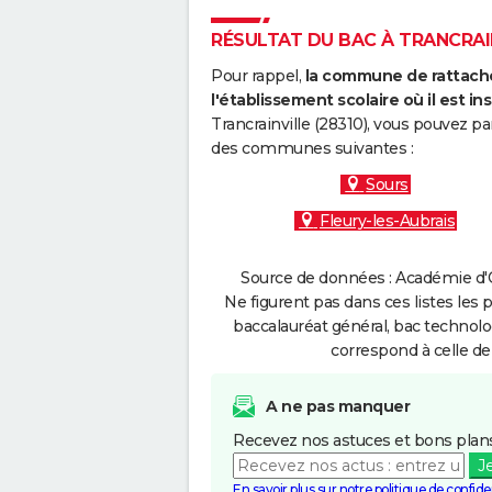
RÉSULTAT DU BAC À TRANCRAIN
Pour rappel,
la commune de rattache
l'établissement scolaire où il est ins
Trancrainville (28310), vous pouvez pa
des communes suivantes :
Sours
Fleury-les-Aubrais
Source de données : Académie d'O
Ne figurent pas dans ces listes les 
baccalauréat général, bac technolo
correspond à celle de
A ne pas manquer
Recevez nos astuces et bons plans
J
En savoir plus sur notre politique de confiden