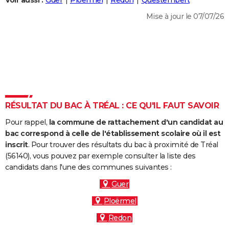
Voir aussi :
Guer
Ploërmel
Redon
Questembert
City break
Voyage de noces
Climat
Destinations
Voyage nature
Forum
+
PHOTO
Mise à jour le 07/07/26
GUIDES D'ACHAT
BONS PLANS
CARTE DE VOEUX
Carte Bonne année
Carte Pâques
Carte de Noël
Carte Saint-Valentin
Carte d'anniversaire
DICTIONNAIRE
RÉSULTAT DU BAC À TRÉAL : CE QU'IL FAUT SAVOIR
Biographies
Expressions
Dictionnaire
Citations
Proverbes
PROGRAMME TV
Pour rappel,
la commune de rattachement d'un candidat au
bac correspond à celle de l'établissement scolaire où il est
COPAINS D'AVANT
inscrit
. Pour trouver des résultats du bac à proximité de Tréal
Se connecter
Collèges
Universités
Service militaire
S'inscrire
Lycées
Primaires
Entreprises
Avis de recherche
(56140), vous pouvez par exemple consulter la liste des
AVIS DE DÉCÈS
candidats dans l'une des communes suivantes :
FORUM
Guer
Lifestyle
Sport
Television
Cinema
Bricolage
Culture
Auto
Voyage
Ploërmel
Redon