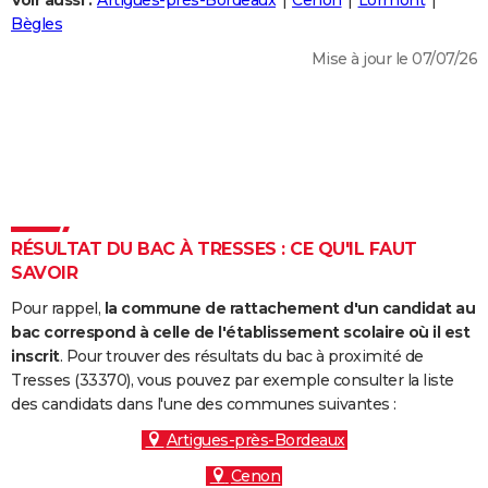
Voir aussi :
Artigues-près-Bordeaux
Cenon
Lormont
City break
Voyage de noces
Climat
Destinations
Voyage nature
Forum
+
Bègles
PHOTO
Mise à jour le 07/07/26
GUIDES D'ACHAT
BONS PLANS
CARTE DE VOEUX
Carte Bonne année
Carte Pâques
Carte de Noël
Carte Saint-Valentin
Carte d'anniversaire
DICTIONNAIRE
Biographies
Expressions
Dictionnaire
Citations
Proverbes
RÉSULTAT DU BAC À TRESSES : CE QU'IL FAUT
PROGRAMME TV
SAVOIR
COPAINS D'AVANT
Pour rappel,
la commune de rattachement d'un candidat au
Se connecter
Collèges
Universités
Service militaire
S'inscrire
Lycées
Primaires
Entreprises
Avis de recherche
bac correspond à celle de l'établissement scolaire où il est
AVIS DE DÉCÈS
inscrit
. Pour trouver des résultats du bac à proximité de
Tresses (33370), vous pouvez par exemple consulter la liste
FORUM
des candidats dans l'une des communes suivantes :
Lifestyle
Sport
Television
Cinema
Bricolage
Culture
Auto
Voyage
Artigues-près-Bordeaux
Cenon