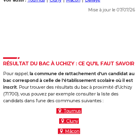
Voir aussi :
Tournus
Cluny
Mâcon
Davayé
City break
Voyage de noces
Climat
Destinations
Voyage nature
Forum
+
PHOTO
Mise à jour le 07/07/26
GUIDES D'ACHAT
BONS PLANS
CARTE DE VOEUX
Carte Bonne année
Carte Pâques
Carte de Noël
Carte Saint-Valentin
Carte d'anniversaire
DICTIONNAIRE
RÉSULTAT DU BAC À UCHIZY : CE QU'IL FAUT SAVOIR
Biographies
Expressions
Dictionnaire
Citations
Proverbes
PROGRAMME TV
Pour rappel,
la commune de rattachement d'un candidat au
bac correspond à celle de l'établissement scolaire où il est
COPAINS D'AVANT
inscrit
. Pour trouver des résultats du bac à proximité d'Uchizy
Se connecter
Collèges
Universités
Service militaire
S'inscrire
Lycées
Primaires
Entreprises
Avis de recherche
(71700), vous pouvez par exemple consulter la liste des
AVIS DE DÉCÈS
candidats dans l'une des communes suivantes :
FORUM
Tournus
Lifestyle
Sport
Television
Cinema
Bricolage
Culture
Auto
Voyage
Cluny
Mâcon