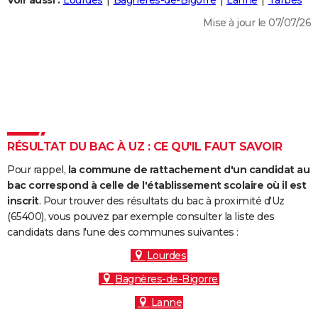
Voir aussi :
Lourdes
Bagnères-de-Bigorre
Lanne
Tarbes
City break
Voyage de noces
Climat
Destinations
Voyage nature
Forum
+
PHOTO
Mise à jour le 07/07/26
GUIDES D'ACHAT
BONS PLANS
CARTE DE VOEUX
Carte Bonne année
Carte Pâques
Carte de Noël
Carte Saint-Valentin
Carte d'anniversaire
DICTIONNAIRE
RÉSULTAT DU BAC À UZ : CE QU'IL FAUT SAVOIR
Biographies
Expressions
Dictionnaire
Citations
Proverbes
PROGRAMME TV
Pour rappel,
la commune de rattachement d'un candidat au
bac correspond à celle de l'établissement scolaire où il est
COPAINS D'AVANT
inscrit
. Pour trouver des résultats du bac à proximité d'Uz
Se connecter
Collèges
Universités
Service militaire
S'inscrire
Lycées
Primaires
Entreprises
Avis de recherche
(65400), vous pouvez par exemple consulter la liste des
AVIS DE DÉCÈS
candidats dans l'une des communes suivantes :
FORUM
Lourdes
Lifestyle
Sport
Television
Cinema
Bricolage
Culture
Auto
Voyage
Bagnères-de-Bigorre
Lanne