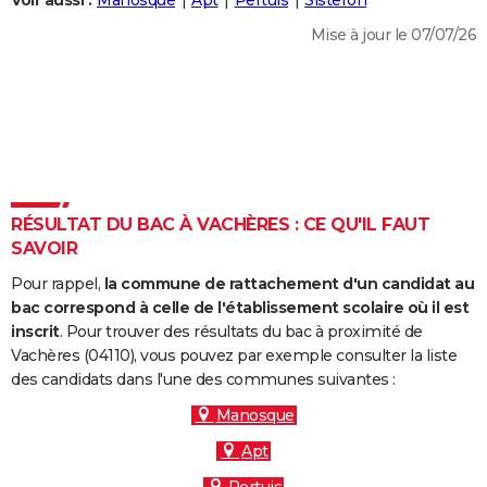
Voir aussi :
Manosque
Apt
Pertuis
Sisteron
City break
Voyage de noces
Climat
Destinations
Voyage nature
Forum
+
PHOTO
Mise à jour le 07/07/26
GUIDES D'ACHAT
BONS PLANS
CARTE DE VOEUX
Carte Bonne année
Carte Pâques
Carte de Noël
Carte Saint-Valentin
Carte d'anniversaire
DICTIONNAIRE
RÉSULTAT DU BAC À VACHÈRES : CE QU'IL FAUT
Biographies
Expressions
Dictionnaire
Citations
Proverbes
SAVOIR
PROGRAMME TV
Pour rappel,
la commune de rattachement d'un candidat au
COPAINS D'AVANT
bac correspond à celle de l'établissement scolaire où il est
Se connecter
Collèges
Universités
Service militaire
S'inscrire
Lycées
Primaires
Entreprises
Avis de recherche
inscrit
. Pour trouver des résultats du bac à proximité de
AVIS DE DÉCÈS
Vachères (04110), vous pouvez par exemple consulter la liste
des candidats dans l'une des communes suivantes :
FORUM
Manosque
Lifestyle
Sport
Television
Cinema
Bricolage
Culture
Auto
Voyage
Apt