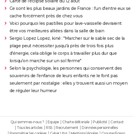
Carte de l'éclipse solaire du 12 août
Ce sont les plus beaux jardins de France : l'un d'entre eux se
cache forcément près de chez vous
Voici pourquoi les pastilles pour lave-vaisselle devraient
être vos meilleures alliées dans la salle de bain
Sergio Lopez Lopez, kiné : "Marcher sur le sable sec de la
plage peut nécessiter jusqu'à près de trois fois plus
d'énergie, cela oblige le corps à travailler plus dur que
lorsqu'on marche sur un sol ferme"
Selon la psychologie, les personnes qui conservent des
souvenirs de l'enfance de leurs enfants ne le font pas
seulement par nostalgie : elles y trouvent aussi un moyen
de réguler leur humeur
Qui sommes-nous ?
Equipe
Charte éditoriale
Publicité
Contact
Tous les articles
RSS
Recrutement
Données personnelles
Paramétrer les cookies
Gérer Utiq
Mentions légales
Groupe Figaro