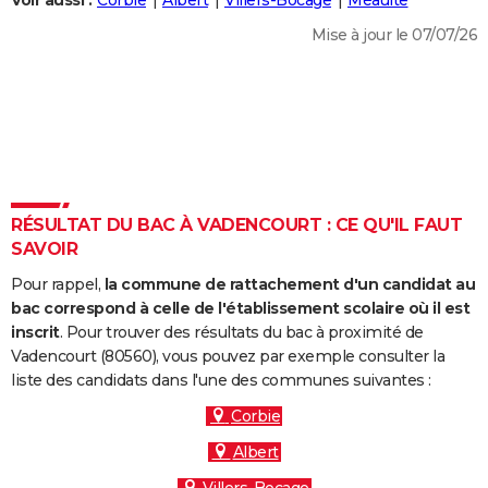
Voir aussi :
Corbie
Albert
Villers-Bocage
Méaulte
City break
Voyage de noces
Climat
Destinations
Voyage nature
Forum
+
PHOTO
Mise à jour le 07/07/26
GUIDES D'ACHAT
BONS PLANS
CARTE DE VOEUX
Carte Bonne année
Carte Pâques
Carte de Noël
Carte Saint-Valentin
Carte d'anniversaire
DICTIONNAIRE
RÉSULTAT DU BAC À VADENCOURT : CE QU'IL FAUT
Biographies
Expressions
Dictionnaire
Citations
Proverbes
SAVOIR
PROGRAMME TV
Pour rappel,
la commune de rattachement d'un candidat au
COPAINS D'AVANT
bac correspond à celle de l'établissement scolaire où il est
Se connecter
Collèges
Universités
Service militaire
S'inscrire
Lycées
Primaires
Entreprises
Avis de recherche
inscrit
. Pour trouver des résultats du bac à proximité de
AVIS DE DÉCÈS
Vadencourt (80560), vous pouvez par exemple consulter la
liste des candidats dans l'une des communes suivantes :
FORUM
Corbie
Lifestyle
Sport
Television
Cinema
Bricolage
Culture
Auto
Voyage
Albert