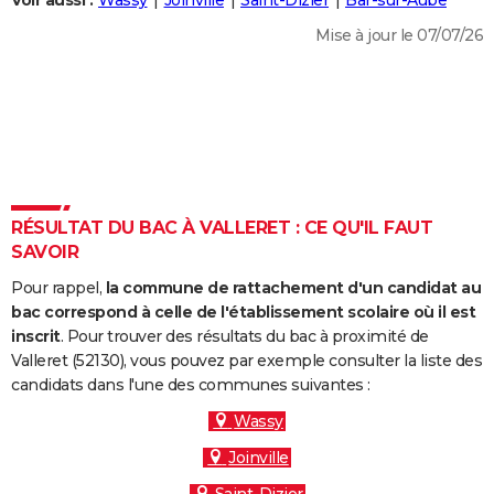
Voir aussi :
Wassy
Joinville
Saint-Dizier
Bar-sur-Aube
City break
Voyage de noces
Climat
Destinations
Voyage nature
Forum
+
PHOTO
Mise à jour le 07/07/26
GUIDES D'ACHAT
BONS PLANS
CARTE DE VOEUX
Carte Bonne année
Carte Pâques
Carte de Noël
Carte Saint-Valentin
Carte d'anniversaire
DICTIONNAIRE
RÉSULTAT DU BAC À VALLERET : CE QU'IL FAUT
Biographies
Expressions
Dictionnaire
Citations
Proverbes
SAVOIR
PROGRAMME TV
Pour rappel,
la commune de rattachement d'un candidat au
COPAINS D'AVANT
bac correspond à celle de l'établissement scolaire où il est
Se connecter
Collèges
Universités
Service militaire
S'inscrire
Lycées
Primaires
Entreprises
Avis de recherche
inscrit
. Pour trouver des résultats du bac à proximité de
AVIS DE DÉCÈS
Valleret (52130), vous pouvez par exemple consulter la liste des
candidats dans l'une des communes suivantes :
FORUM
Wassy
Lifestyle
Sport
Television
Cinema
Bricolage
Culture
Auto
Voyage
Joinville