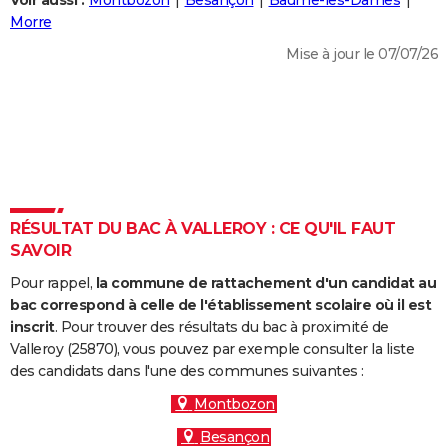
Voir aussi :
Montbozon
Besançon
Baume-les-Dames
City break
Voyage de noces
Climat
Destinations
Voyage nature
Forum
+
Morre
PHOTO
Mise à jour le 07/07/26
GUIDES D'ACHAT
BONS PLANS
CARTE DE VOEUX
Carte Bonne année
Carte Pâques
Carte de Noël
Carte Saint-Valentin
Carte d'anniversaire
DICTIONNAIRE
Biographies
Expressions
Dictionnaire
Citations
Proverbes
RÉSULTAT DU BAC À VALLEROY : CE QU'IL FAUT
PROGRAMME TV
SAVOIR
COPAINS D'AVANT
Pour rappel,
la commune de rattachement d'un candidat au
Se connecter
Collèges
Universités
Service militaire
S'inscrire
Lycées
Primaires
Entreprises
Avis de recherche
bac correspond à celle de l'établissement scolaire où il est
AVIS DE DÉCÈS
inscrit
. Pour trouver des résultats du bac à proximité de
Valleroy (25870), vous pouvez par exemple consulter la liste
FORUM
des candidats dans l'une des communes suivantes :
Lifestyle
Sport
Television
Cinema
Bricolage
Culture
Auto
Voyage
Montbozon
Besançon