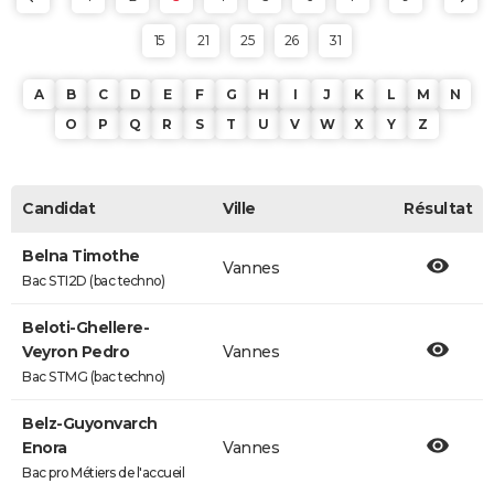
15
21
25
26
31
A
B
C
D
E
F
G
H
I
J
K
L
M
N
O
P
Q
R
S
T
U
V
W
X
Y
Z
Candidat
Ville
Résultat
Belna Timothe
Vannes
Bac STI2D (bac techno)
Beloti-Ghellere-
Veyron Pedro
Vannes
Bac STMG (bac techno)
Belz-Guyonvarch
Enora
Vannes
Bac pro Métiers de l'accueil