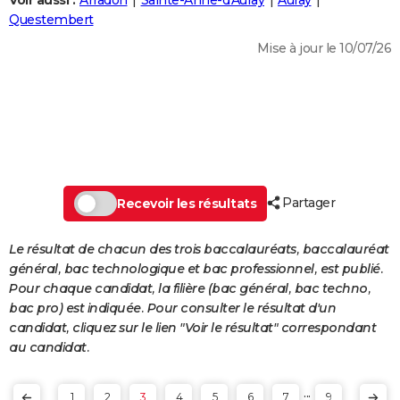
Voir aussi :
Arradon
Sainte-Anne-d'Auray
Auray
City break
Voyage de noces
Climat
Destinations
Voyage nature
Forum
+
Questembert
PHOTO
Mise à jour le 10/07/26
GUIDES D'ACHAT
BONS PLANS
CARTE DE VOEUX
Carte Bonne année
Carte Pâques
Carte de Noël
Carte Saint-Valentin
Carte d'anniversaire
DICTIONNAIRE
Biographies
Expressions
Dictionnaire
Citations
Proverbes
Partager
PROGRAMME TV
Recevoir les résultats
COPAINS D'AVANT
Le résultat de chacun des trois baccalauréats, baccalauréat
général, bac technologique et bac professionnel, est publié.
Se connecter
Collèges
Universités
Service militaire
S'inscrire
Lycées
Primaires
Entreprises
Avis de recherche
AVIS DE DÉCÈS
Pour chaque candidat, la filière (bac général, bac techno,
bac pro) est indiquée. Pour consulter le résultat d'un
FORUM
candidat, cliquez sur le lien "Voir le résultat" correspondant
Lifestyle
Sport
Television
Cinema
Bricolage
Culture
Auto
Voyage
au candidat.
...
1
2
3
4
5
6
7
9