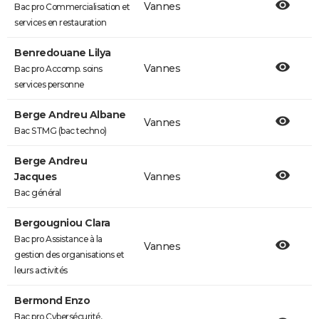
Vannes
Bac pro Commercialisation et
services en restauration
Benredouane Lilya
Vannes
Bac pro Accomp. soins
services personne
Berge Andreu Albane
Vannes
Bac STMG (bac techno)
Berge Andreu
Jacques
Vannes
Bac général
Bergougniou Clara
Bac pro Assistance à la
Vannes
gestion des organisations et
leurs activités
Bermond Enzo
Bac pro Cybersécurité,