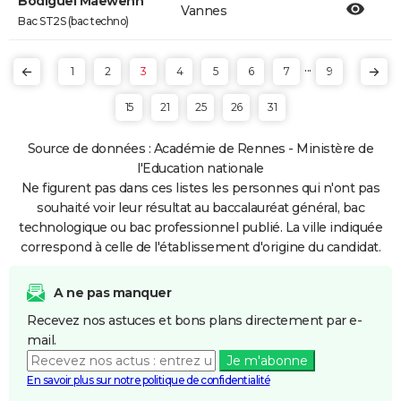
Bodiguel Maëwenn
Vannes
Bac ST2S (bac techno)
...
1
2
3
4
5
6
7
9
15
21
25
26
31
Source de données : Académie de Rennes - Ministère de
l'Education nationale
Ne figurent pas dans ces listes les personnes qui n'ont pas
souhaité voir leur résultat au baccalauréat général, bac
technologique ou bac professionnel publié. La ville indiquée
correspond à celle de l'établissement d'origine du candidat.
A ne pas manquer
Recevez nos astuces et bons plans directement par e-
mail.
Je m'abonne
En savoir plus sur notre politique de confidentialité