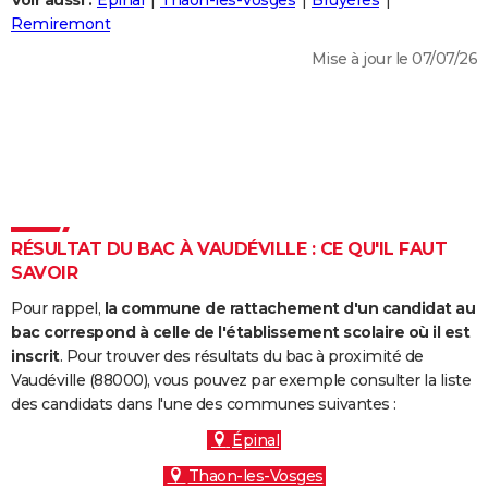
Voir aussi :
Épinal
Thaon-les-Vosges
Bruyères
City break
Voyage de noces
Climat
Destinations
Voyage nature
Forum
+
Remiremont
PHOTO
Mise à jour le 07/07/26
GUIDES D'ACHAT
BONS PLANS
CARTE DE VOEUX
Carte Bonne année
Carte Pâques
Carte de Noël
Carte Saint-Valentin
Carte d'anniversaire
DICTIONNAIRE
Biographies
Expressions
Dictionnaire
Citations
Proverbes
RÉSULTAT DU BAC À VAUDÉVILLE : CE QU'IL FAUT
PROGRAMME TV
SAVOIR
COPAINS D'AVANT
Pour rappel,
la commune de rattachement d'un candidat au
Se connecter
Collèges
Universités
Service militaire
S'inscrire
Lycées
Primaires
Entreprises
Avis de recherche
bac correspond à celle de l'établissement scolaire où il est
AVIS DE DÉCÈS
inscrit
. Pour trouver des résultats du bac à proximité de
Vaudéville (88000), vous pouvez par exemple consulter la liste
FORUM
des candidats dans l'une des communes suivantes :
Lifestyle
Sport
Television
Cinema
Bricolage
Culture
Auto
Voyage
Épinal
Thaon-les-Vosges