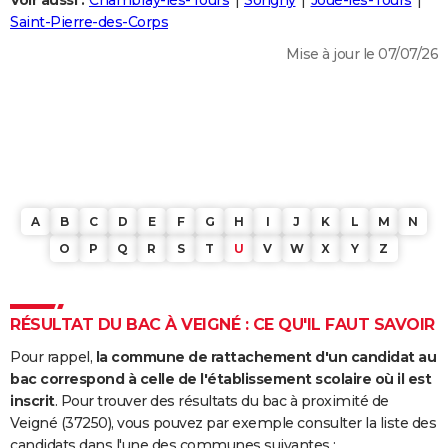
Voir aussi :
Chambray-lès-Tours
Sorigny
Joué-lès-Tours
City break
Voyage de noces
Climat
Destinations
Voyage nature
Forum
+
Saint-Pierre-des-Corps
PHOTO
Mise à jour le 07/07/26
GUIDES D'ACHAT
BONS PLANS
CARTE DE VOEUX
Carte Bonne année
Carte Pâques
Carte de Noël
Carte Saint-Valentin
Carte d'anniversaire
DICTIONNAIRE
Biographies
Expressions
Dictionnaire
Citations
Proverbes
A
B
C
D
E
F
G
H
I
J
K
L
M
N
PROGRAMME TV
O
P
Q
R
S
T
U
V
W
X
Y
Z
COPAINS D'AVANT
Se connecter
Collèges
Universités
Service militaire
S'inscrire
Lycées
Primaires
Entreprises
Avis de recherche
AVIS DE DÉCÈS
RÉSULTAT DU BAC À VEIGNÉ : CE QU'IL FAUT SAVOIR
FORUM
Pour rappel,
la commune de rattachement d'un candidat au
bac correspond à celle de l'établissement scolaire où il est
Lifestyle
Sport
Television
Cinema
Bricolage
Culture
Auto
Voyage
inscrit
. Pour trouver des résultats du bac à proximité de
Veigné (37250), vous pouvez par exemple consulter la liste des
candidats dans l'une des communes suivantes :