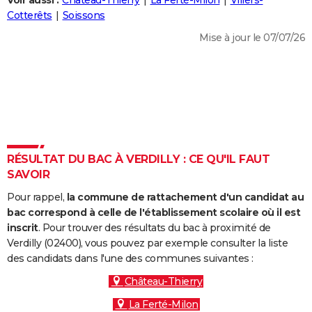
Voir aussi :
Château-Thierry
La Ferté-Milon
Villers-
City break
Voyage de noces
Climat
Destinations
Voyage nature
Forum
+
Cotterêts
Soissons
PHOTO
Mise à jour le 07/07/26
GUIDES D'ACHAT
BONS PLANS
CARTE DE VOEUX
Carte Bonne année
Carte Pâques
Carte de Noël
Carte Saint-Valentin
Carte d'anniversaire
DICTIONNAIRE
Biographies
Expressions
Dictionnaire
Citations
Proverbes
RÉSULTAT DU BAC À VERDILLY : CE QU'IL FAUT
PROGRAMME TV
SAVOIR
COPAINS D'AVANT
Pour rappel,
la commune de rattachement d'un candidat au
Se connecter
Collèges
Universités
Service militaire
S'inscrire
Lycées
Primaires
Entreprises
Avis de recherche
bac correspond à celle de l'établissement scolaire où il est
AVIS DE DÉCÈS
inscrit
. Pour trouver des résultats du bac à proximité de
Verdilly (02400), vous pouvez par exemple consulter la liste
FORUM
des candidats dans l'une des communes suivantes :
Lifestyle
Sport
Television
Cinema
Bricolage
Culture
Auto
Voyage
Château-Thierry
La Ferté-Milon