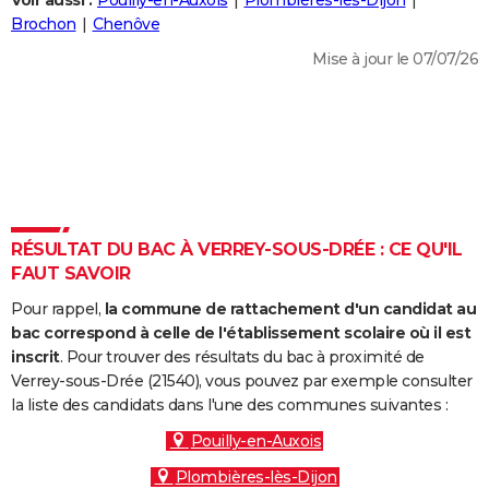
Voir aussi :
Pouilly-en-Auxois
Plombières-lès-Dijon
City break
Voyage de noces
Climat
Destinations
Voyage nature
Forum
+
Brochon
Chenôve
PHOTO
Mise à jour le 07/07/26
GUIDES D'ACHAT
BONS PLANS
CARTE DE VOEUX
Carte Bonne année
Carte Pâques
Carte de Noël
Carte Saint-Valentin
Carte d'anniversaire
DICTIONNAIRE
Biographies
Expressions
Dictionnaire
Citations
Proverbes
RÉSULTAT DU BAC À VERREY-SOUS-DRÉE : CE QU'IL
PROGRAMME TV
FAUT SAVOIR
COPAINS D'AVANT
Pour rappel,
la commune de rattachement d'un candidat au
Se connecter
Collèges
Universités
Service militaire
S'inscrire
Lycées
Primaires
Entreprises
Avis de recherche
bac correspond à celle de l'établissement scolaire où il est
AVIS DE DÉCÈS
inscrit
. Pour trouver des résultats du bac à proximité de
Verrey-sous-Drée (21540), vous pouvez par exemple consulter
FORUM
la liste des candidats dans l'une des communes suivantes :
Lifestyle
Sport
Television
Cinema
Bricolage
Culture
Auto
Voyage
Pouilly-en-Auxois
Plombières-lès-Dijon