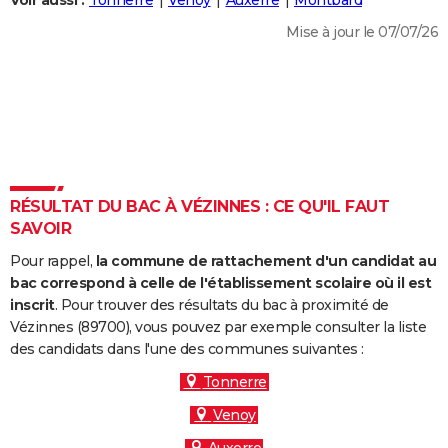
Voir aussi :
Tonnerre
Venoy
Auxerre
Montbard
City break
Voyage de noces
Climat
Destinations
Voyage nature
Forum
+
PHOTO
Mise à jour le 07/07/26
GUIDES D'ACHAT
BONS PLANS
CARTE DE VOEUX
Carte Bonne année
Carte Pâques
Carte de Noël
Carte Saint-Valentin
Carte d'anniversaire
DICTIONNAIRE
RÉSULTAT DU BAC À VÉZINNES : CE QU'IL FAUT
Biographies
Expressions
Dictionnaire
Citations
Proverbes
SAVOIR
PROGRAMME TV
Pour rappel,
la commune de rattachement d'un candidat au
COPAINS D'AVANT
bac correspond à celle de l'établissement scolaire où il est
Se connecter
Collèges
Universités
Service militaire
S'inscrire
Lycées
Primaires
Entreprises
Avis de recherche
inscrit
. Pour trouver des résultats du bac à proximité de
AVIS DE DÉCÈS
Vézinnes (89700), vous pouvez par exemple consulter la liste
des candidats dans l'une des communes suivantes :
FORUM
Tonnerre
Lifestyle
Sport
Television
Cinema
Bricolage
Culture
Auto
Voyage
Venoy