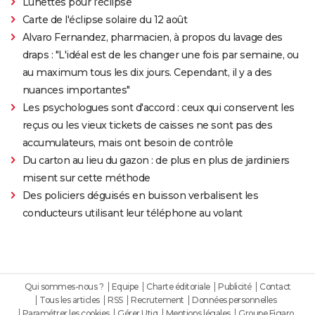
Lunettes pour l'éclipse
Carte de l'éclipse solaire du 12 août
Alvaro Fernandez, pharmacien, à propos du lavage des
draps : "L'idéal est de les changer une fois par semaine, ou
au maximum tous les dix jours. Cependant, il y a des
nuances importantes"
Les psychologues sont d'accord : ceux qui conservent les
reçus ou les vieux tickets de caisses ne sont pas des
accumulateurs, mais ont besoin de contrôle
Du carton au lieu du gazon : de plus en plus de jardiniers
misent sur cette méthode
Des policiers déguisés en buisson verbalisent les
conducteurs utilisant leur téléphone au volant
Qui sommes-nous ?
Equipe
Charte éditoriale
Publicité
Contact
Tous les articles
RSS
Recrutement
Données personnelles
Paramétrer les cookies
Gérer Utiq
Mentions légales
Groupe Figaro