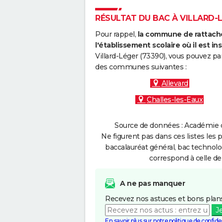
RÉSULTAT DU BAC À VILLARD-LÉ
Pour rappel,
la commune de rattache
l'établissement scolaire où il est ins
Villard-Léger (73390), vous pouvez pa
des communes suivantes :
Allevard
Challes-les-Eaux
Source de données : Académie d
Ne figurent pas dans ces listes les 
baccalauréat général, bac technolo
correspond à celle de
A ne pas manquer
Recevez nos astuces et bons plans
J
En savoir plus sur notre politique de confiden