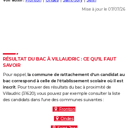
Voir aussi :
Fronton
Ondes
Saint-Jory
Seilh
City break
Voyage de noces
Climat
Destinations
Voyage nature
Forum
+
PHOTO
Mise à jour le 07/07/26
GUIDES D'ACHAT
BONS PLANS
CARTE DE VOEUX
Carte Bonne année
Carte Pâques
Carte de Noël
Carte Saint-Valentin
Carte d'anniversaire
DICTIONNAIRE
RÉSULTAT DU BAC À VILLAUDRIC : CE QU'IL FAUT
Biographies
Expressions
Dictionnaire
Citations
Proverbes
SAVOIR
PROGRAMME TV
Pour rappel,
la commune de rattachement d'un candidat au
COPAINS D'AVANT
bac correspond à celle de l'établissement scolaire où il est
Se connecter
Collèges
Universités
Service militaire
S'inscrire
Lycées
Primaires
Entreprises
Avis de recherche
inscrit
. Pour trouver des résultats du bac à proximité de
AVIS DE DÉCÈS
Villaudric (31620), vous pouvez par exemple consulter la liste
des candidats dans l'une des communes suivantes :
FORUM
Fronton
Lifestyle
Sport
Television
Cinema
Bricolage
Culture
Auto
Voyage
Ondes