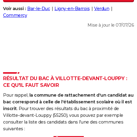
City break
Voyage de noces
Climat
Destinations
Voyage nature
Forum
+
PHOTO
Voir aussi :
Bar-le-Duc
Ligny-en-Barrois
Verdun
Commercy
GUIDES D'ACHAT
Mise à jour le 07/07/26
BONS PLANS
CARTE DE VOEUX
Carte Bonne année
Carte Pâques
Carte de Noël
Carte Saint-Valentin
Carte d'anniversaire
DICTIONNAIRE
Biographies
Expressions
Dictionnaire
Citations
Proverbes
PROGRAMME TV
RÉSULTAT DU BAC À VILLOTTE-DEVANT-LOUPPY :
COPAINS D'AVANT
CE QU'IL FAUT SAVOIR
Se connecter
Collèges
Universités
Service militaire
S'inscrire
Lycées
Primaires
Entreprises
Avis de recherche
AVIS DE DÉCÈS
Pour rappel,
la commune de rattachement d'un candidat au
bac correspond à celle de l'établissement scolaire où il est
FORUM
inscrit
. Pour trouver des résultats du bac à proximité de
Villotte-devant-Louppy (55250), vous pouvez par exemple
Lifestyle
Sport
Television
Cinema
Bricolage
Culture
Auto
Voyage
consulter la liste des candidats dans l'une des communes
suivantes :