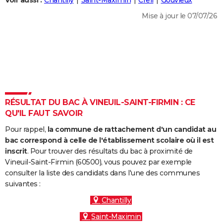
Voir aussi :
Chantilly
Saint-Maximin
Creil
Gouvieux
City break
Voyage de noces
Climat
Destinations
Voyage nature
Forum
+
PHOTO
Mise à jour le 07/07/26
GUIDES D'ACHAT
BONS PLANS
CARTE DE VOEUX
Carte Bonne année
Carte Pâques
Carte de Noël
Carte Saint-Valentin
Carte d'anniversaire
DICTIONNAIRE
RÉSULTAT DU BAC À VINEUIL-SAINT-FIRMIN : CE
Biographies
Expressions
Dictionnaire
Citations
Proverbes
QU'IL FAUT SAVOIR
PROGRAMME TV
Pour rappel,
la commune de rattachement d'un candidat au
COPAINS D'AVANT
bac correspond à celle de l'établissement scolaire où il est
Se connecter
Collèges
Universités
Service militaire
S'inscrire
Lycées
Primaires
Entreprises
Avis de recherche
inscrit
. Pour trouver des résultats du bac à proximité de
AVIS DE DÉCÈS
Vineuil-Saint-Firmin (60500), vous pouvez par exemple
consulter la liste des candidats dans l'une des communes
FORUM
suivantes :
Lifestyle
Sport
Television
Cinema
Bricolage
Culture
Auto
Voyage
Chantilly
Saint-Maximin