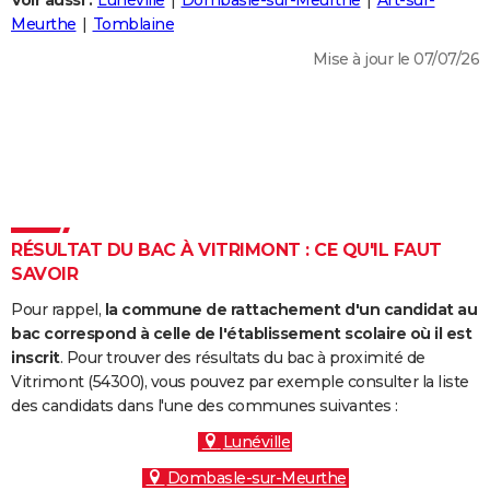
Voir aussi :
Lunéville
Dombasle-sur-Meurthe
Art-sur-
City break
Voyage de noces
Climat
Destinations
Voyage nature
Forum
+
Meurthe
Tomblaine
PHOTO
Mise à jour le 07/07/26
GUIDES D'ACHAT
BONS PLANS
CARTE DE VOEUX
Carte Bonne année
Carte Pâques
Carte de Noël
Carte Saint-Valentin
Carte d'anniversaire
DICTIONNAIRE
Biographies
Expressions
Dictionnaire
Citations
Proverbes
RÉSULTAT DU BAC À VITRIMONT : CE QU'IL FAUT
PROGRAMME TV
SAVOIR
COPAINS D'AVANT
Pour rappel,
la commune de rattachement d'un candidat au
Se connecter
Collèges
Universités
Service militaire
S'inscrire
Lycées
Primaires
Entreprises
Avis de recherche
bac correspond à celle de l'établissement scolaire où il est
AVIS DE DÉCÈS
inscrit
. Pour trouver des résultats du bac à proximité de
Vitrimont (54300), vous pouvez par exemple consulter la liste
FORUM
des candidats dans l'une des communes suivantes :
Lifestyle
Sport
Television
Cinema
Bricolage
Culture
Auto
Voyage
Lunéville
Dombasle-sur-Meurthe