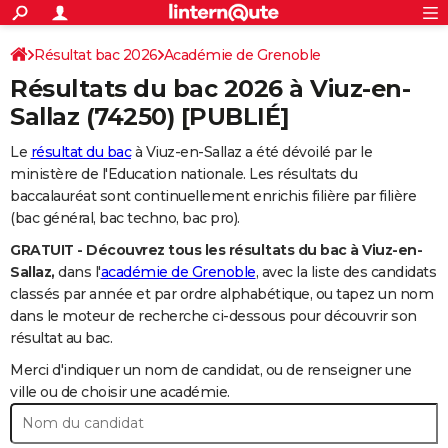
ACTUALITÉS
Connexion
S'inscrire
Résultat bac 2026
Académie de Grenoble
Rechercher
Société
Education
Villes
Politique
Faits Divers
Monde
+
SPORT
Résultats du bac 2026 à
Viuz-en-
Football
Cyclisme
Forum
Coupe du monde 2026
Tennis
Rugby
CULTURE
Sallaz
(74250) [PUBLIÉ]
TNT
Cinéma
Musique
Programme TV
Streaming
Sorties cinéma
+
FINANCE
Le
résultat du bac
à Viuz-en-Sallaz a été dévoilé par le
ministère de l'Education nationale. Les résultats du
Impôts
Immobilier
Banque
Crédit
Retraite
Epargne
Risques naturels par ville
Assurance
AUTO
baccalauréat sont continuellement enrichis filière par filière
(bac général, bac techno, bac pro).
Réserver un essai
Berlines
Forum auto
Essais
Citadines
SUV
+
HIGH-TECH
GRATUIT - Découvrez tous les résultats du bac à Viuz-en-
Meilleur smartphone
Ordinateurs
Guide high-tech
Mobiles
Internet
Jeux vidéo
+
BRICOLAGE
Sallaz,
dans l'
académie de Grenoble
, avec la liste des candidats
classés par année et par ordre alphabétique, ou tapez un nom
Aménagement intérieur
Cuisine
Jardinage
+
Forum
Extérieur
Salle de bains
Rangement
WEEK-END
dans le moteur de recherche ci-dessous pour découvrir son
résultat au bac.
Escapades
Expositions
Week-end nature
Guides de France
Patrimoine
Musées
+
LIFESTYLE
Merci d'indiquer un nom de candidat, ou de renseigner une
Bien-être
Mode
+
Art de vivre
Loisirs
Modes de vie
ville ou de choisir une académie.
SANTE
Guide de la santé
Médicaments
+
Alimentation
Maladies
Sommeil
VOYAGE