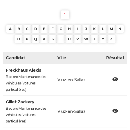
1
A
B
C
D
E
F
G
H
I
J
K
L
M
N
O
P
Q
R
S
T
U
V
W
X
Y
Z
Candidat
Ville
Résultat
Freckhaus Alexis
Bac pro Maintenance des
Viuz-en-Sallaz
véhicules (voitures
particulières)
Gillet Zackary
Bac pro Maintenance des
Viuz-en-Sallaz
véhicules (voitures
particulières)