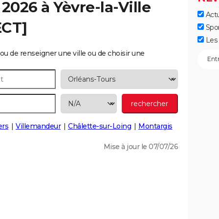
 2026 à
Yèvre-la-Ville
Actu
ECT]
Spo
Les 
ou de renseigner une ville ou de choisir une
ers
Villemandeur
Châlette-sur-Loing
Montargis
Mise à jour le 07/07/26