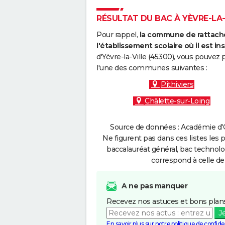
RÉSULTAT DU BAC À YÈVRE-LA-V
Pour rappel,
la commune de rattache
l'établissement scolaire où il est ins
d'Yèvre-la-Ville (45300), vous pouvez 
l'une des communes suivantes :
Pithiviers
Châlette-sur-Loing
Source de données : Académie d'O
Ne figurent pas dans ces listes les 
baccalauréat général, bac technolo
correspond à celle de
A ne pas manquer
Recevez nos astuces et bons plans
J
En savoir plus sur notre politique de confiden