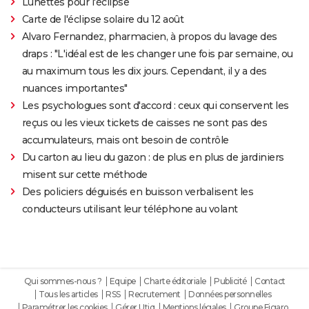
Lunettes pour l'éclipse
Carte de l'éclipse solaire du 12 août
Alvaro Fernandez, pharmacien, à propos du lavage des
draps : "L'idéal est de les changer une fois par semaine, ou
au maximum tous les dix jours. Cependant, il y a des
nuances importantes"
Les psychologues sont d'accord : ceux qui conservent les
reçus ou les vieux tickets de caisses ne sont pas des
accumulateurs, mais ont besoin de contrôle
Du carton au lieu du gazon : de plus en plus de jardiniers
misent sur cette méthode
Des policiers déguisés en buisson verbalisent les
conducteurs utilisant leur téléphone au volant
Qui sommes-nous ?
Equipe
Charte éditoriale
Publicité
Contact
Tous les articles
RSS
Recrutement
Données personnelles
Paramétrer les cookies
Gérer Utiq
Mentions légales
Groupe Figaro