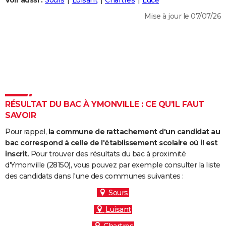
Voir aussi :
Sours
Luisant
Chartres
Lucé
City break
Voyage de noces
Climat
Destinations
Voyage nature
Forum
+
PHOTO
Mise à jour le 07/07/26
GUIDES D'ACHAT
BONS PLANS
CARTE DE VOEUX
Carte Bonne année
Carte Pâques
Carte de Noël
Carte Saint-Valentin
Carte d'anniversaire
DICTIONNAIRE
RÉSULTAT DU BAC À YMONVILLE : CE QU'IL FAUT
Biographies
Expressions
Dictionnaire
Citations
Proverbes
SAVOIR
PROGRAMME TV
Pour rappel,
la commune de rattachement d'un candidat au
COPAINS D'AVANT
bac correspond à celle de l'établissement scolaire où il est
Se connecter
Collèges
Universités
Service militaire
S'inscrire
Lycées
Primaires
Entreprises
Avis de recherche
inscrit
. Pour trouver des résultats du bac à proximité
AVIS DE DÉCÈS
d'Ymonville (28150), vous pouvez par exemple consulter la liste
des candidats dans l'une des communes suivantes :
FORUM
Sours
Lifestyle
Sport
Television
Cinema
Bricolage
Culture
Auto
Voyage
Luisant