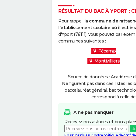
RÉSULTAT DU BAC À YPORT : C
Pour rappel,
la commune de rattache
l'établissement scolaire où il est ins
d'Yport (76111), vous pouvez par exemp
communes suivantes :
Fécamp
Montivilliers
Source de données : Académie de
Ne figurent pas dans ces listes les 
baccalauréat général, bac technolo
correspond à celle de
A ne pas manquer
Recevez nos astuces et bons plans
J
En savoir plus sur notre politique de confiden