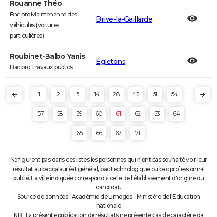
Rouanne Théo
Bac pro Maintenance des
Brive-la-Gaillarde
véhicules (voitures
particulières)
Roubinet-Balbo Yanis
Égletons
Bac pro Travaux publics
...
1
2
5
14
28
42
51
54
57
58
59
60
61
62
63
64
65
66
67
71
Ne figurent pas dans ces listes les personnes qui n'ont pas souhaité voir leur
résultat au baccalauréat général, bac technologique ou bac professionnel
publié. La ville indiquée correspond à celle de l'établissement d'origine du
candidat.
Source de données : Académie de Limoges - Ministère de l'Education
nationale
NB : La présente publication de résultats ne présente pas de caractère de