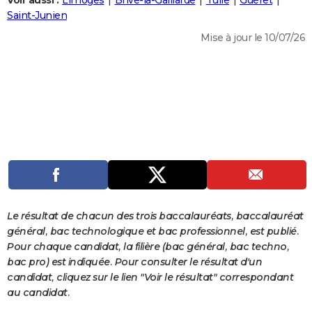
Voir aussi :
Limoges
Brive-la-Gaillarde
Tulle
Guéret
City break
Voyage de noces
Climat
Destinations
Voyage nature
Forum
+
Saint-Junien
PHOTO
Mise à jour le 10/07/26
GUIDES D'ACHAT
BONS PLANS
CARTE DE VOEUX
Carte Bonne année
Carte Pâques
Carte de Noël
Carte Saint-Valentin
Carte d'anniversaire
DICTIONNAIRE
Biographies
Expressions
Dictionnaire
Citations
Proverbes
PROGRAMME TV
COPAINS D'AVANT
Se connecter
Collèges
Universités
Service militaire
S'inscrire
Lycées
Primaires
Entreprises
Avis de recherche
AVIS DE DÉCÈS
Le résultat de chacun des trois baccalauréats, baccalauréat
général, bac technologique et bac professionnel, est publié.
FORUM
Pour chaque candidat, la filière (bac général, bac techno,
bac pro) est indiquée. Pour consulter le résultat d'un
Lifestyle
Sport
Television
Cinema
Bricolage
Culture
Auto
Voyage
candidat, cliquez sur le lien "Voir le résultat" correspondant
au candidat.