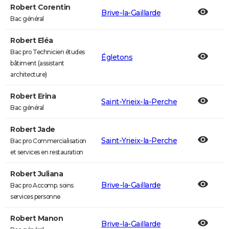
Robert Corentin
Brive-la-Gaillarde
Bac général
Robert Eléa
Bac pro Technicien études
Égletons
bâtiment (assistant
architecture)
Robert Erina
Saint-Yrieix-la-Perche
Bac général
Robert Jade
Saint-Yrieix-la-Perche
Bac pro Commercialisation
et services en restauration
Robert Juliana
Brive-la-Gaillarde
Bac pro Accomp. soins
services personne
Robert Manon
Brive-la-Gaillarde