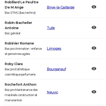
Robillard Le Peultre
De M Ange
Brive-la-Gaillarde
Bac STMG (bac techno)
Robin-Bachelier
Antoine
Tulle
Bac général
Robinier Romane
Limoges
Bac pro Animation - enfance
et personnes agées
Roby Clara
Bourganeuf
Bac pro Esthétique
cosmétique parfumerie
Rochefort Anthon
Bac pro Maintenance des
Neuvic
matériels construction et
manutention