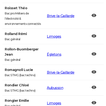
Roisset Théo
Bac pro Métiers de
Brive-la-Gaillarde
l'électricité &
environnements connectés
Rolland Rémi
Limoges
Bac général
Rollon-Buomberger
Jean
Égletons
Bac général
Romagnoli Lucie
Brive-la-Gaillarde
Bac STMG (bac techno)
Rondier Chloé
Aubusson
Bac STMG (bac techno)
Rongier Emilie
Limoges
Bac général