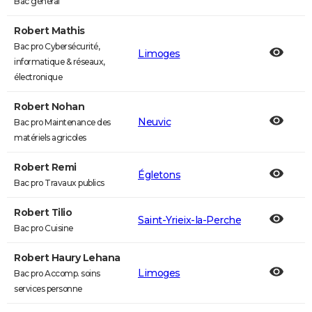
Bac général
Robert Mathis
Bac pro Cybersécurité,
Limoges
informatique & réseaux,
électronique
Robert Nohan
Neuvic
Bac pro Maintenance des
matériels agricoles
Robert Remi
Égletons
Bac pro Travaux publics
Robert Tilio
Saint-Yrieix-la-Perche
Bac pro Cuisine
Robert Haury Lehana
Limoges
Bac pro Accomp. soins
services personne