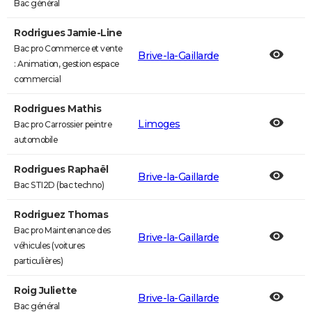
Bac général
Rodrigues Jamie-Line
Bac pro Commerce et vente
Brive-la-Gaillarde
: Animation, gestion espace
commercial
Rodrigues Mathis
Limoges
Bac pro Carrossier peintre
automobile
Rodrigues Raphaël
Brive-la-Gaillarde
Bac STI2D (bac techno)
Rodriguez Thomas
Bac pro Maintenance des
Brive-la-Gaillarde
véhicules (voitures
particulières)
Roig Juliette
Brive-la-Gaillarde
Bac général