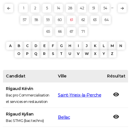
...
1
2
5
14
28
42
51
54
57
58
59
60
61
62
63
64
65
66
67
71
A
B
C
D
E
F
G
H
I
J
K
L
M
N
O
P
Q
R
S
T
U
V
W
X
Y
Z
Candidat
Ville
Résultat
Rigaud Kévin
Saint-Yrieix-la-Perche
Bac pro Commercialisation
et services en restauration
Rigaud Kylian
Bellac
Bac STMG (bac techno)