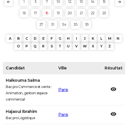
1
3
7
10
12
13
14
15
16
17
18
19
20
21
22
23
27
31
34
35
39
A
B
C
D
E
F
G
H
I
J
K
L
M
N
O
P
Q
R
S
T
U
V
W
X
Y
Z
Candidat
Ville
Résultat
Haikouma Salma
Bac pro Commerce et vente :
Paris
Animation, gestion espace
commercial
Hajaoui Ibrahim
Paris
Bac pro Logistique