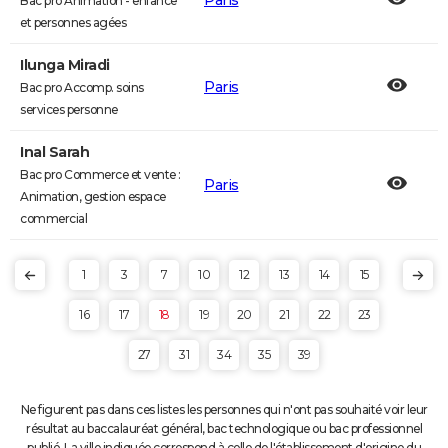
Paris
Bac pro Animation - enfance
et personnes agées
Ilunga Miradi
Paris
Bac pro Accomp. soins
services personne
Inal Sarah
Bac pro Commerce et vente :
Paris
Animation, gestion espace
commercial
1
3
7
10
12
13
14
15
16
17
18
19
20
21
22
23
27
31
34
35
39
Ne figurent pas dans ces listes les personnes qui n'ont pas souhaité voir leur
résultat au baccalauréat général, bac technologique ou bac professionnel
publié. La ville indiquée correspond à celle de l'établissement d'origine du