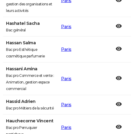
Paris
gestion des organisations et
leurs activités
Hashatel Sacha
Paris
Bac général
Hassan Salma
Paris
Bac pro Esthétique
cosmétique parfumerie
Hassani Amina
Bac pro Commerce et vente :
Paris
Animation, gestion espace
commercial
Hassid Adrien
Paris
Bac pro Métiers de la sécurité
Hauchecorne Vincent
Paris
Bac pro Perruquier