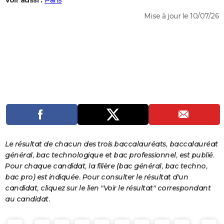
Voir aussi :
Paris
City break
Voyage de noces
Climat
Destinations
Voyage nature
Forum
+
PHOTO
Mise à jour le 10/07/26
GUIDES D'ACHAT
BONS PLANS
CARTE DE VOEUX
Carte Bonne année
Carte Pâques
Carte de Noël
Carte Saint-Valentin
Carte d'anniversaire
DICTIONNAIRE
Biographies
Expressions
Dictionnaire
Citations
Proverbes
PROGRAMME TV
COPAINS D'AVANT
Le résultat de chacun des trois baccalauréats, baccalauréat
Se connecter
Collèges
Universités
Service militaire
S'inscrire
Lycées
Primaires
Entreprises
Avis de recherche
AVIS DE DÉCÈS
général, bac technologique et bac professionnel, est publié.
Pour chaque candidat, la filière (bac général, bac techno,
FORUM
bac pro) est indiquée. Pour consulter le résultat d'un
candidat, cliquez sur le lien "Voir le résultat" correspondant
Lifestyle
Sport
Television
Cinema
Bricolage
Culture
Auto
Voyage
au candidat.