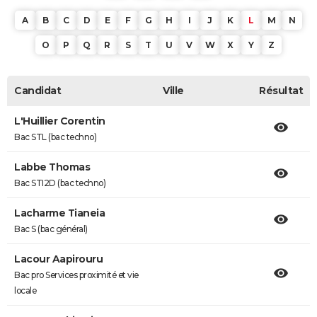
A
B
C
D
E
F
G
H
I
J
K
L
M
N
O
P
Q
R
S
T
U
V
W
X
Y
Z
Candidat
Ville
Résultat
L'Huillier Corentin
Bac STL (bac techno)
Labbe Thomas
Bac STI2D (bac techno)
Lacharme Tianeia
Bac S (bac général)
Lacour Aapirouru
Bac pro Services proximité et vie
locale