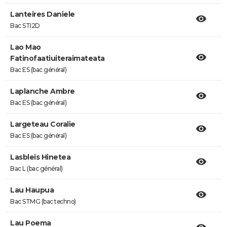
Lanteires Daniele
Bac STI2D
Lao Mao
Fatinofaatiuiteraimateata
Bac ES (bac général)
Laplanche Ambre
Bac ES (bac général)
Largeteau Coralie
Bac ES (bac général)
Lasbleis Hinetea
Bac L (bac général)
Lau Haupua
Bac STMG (bac techno)
Lau Poema