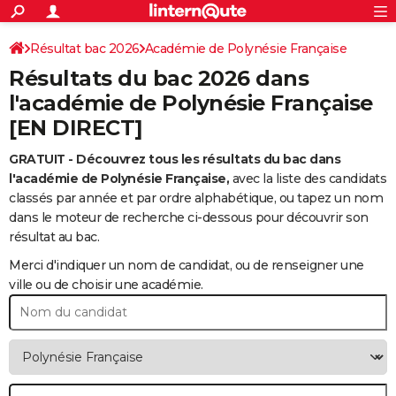
ACTUALITÉS
Connexion
S'inscrire
Résultat bac 2026
Académie de Polynésie Française
Rechercher
Société
Education
Villes
Politique
Faits Divers
Monde
+
SPORT
Résultats du bac 2026 dans
Football
Cyclisme
Forum
Coupe du monde 2026
Tennis
Rugby
CULTURE
l'académie de Polynésie Française
[EN DIRECT]
TNT
Cinéma
Musique
Programme TV
Streaming
Sorties cinéma
+
FINANCE
GRATUIT - Découvrez tous les résultats du bac dans
Impôts
Immobilier
Banque
Crédit
Retraite
Epargne
Risques naturels par ville
Assurance
AUTO
l'académie de Polynésie Française,
avec la liste des candidats
Réserver un essai
Berlines
Forum auto
Essais
Citadines
SUV
+
classés par année et par ordre alphabétique, ou tapez un nom
HIGH-TECH
dans le moteur de recherche ci-dessous pour découvrir son
Meilleur smartphone
Ordinateurs
Guide high-tech
Mobiles
Internet
Jeux vidéo
+
résultat au bac.
BRICOLAGE
Merci d'indiquer un nom de candidat, ou de renseigner une
Aménagement intérieur
Cuisine
Jardinage
+
Forum
Extérieur
Salle de bains
Rangement
WEEK-END
ville ou de choisir une académie.
Escapades
Expositions
Week-end nature
Guides de France
Patrimoine
Musées
+
LIFESTYLE
Bien-être
Mode
+
Art de vivre
Loisirs
Modes de vie
SANTE
Guide de la santé
Médicaments
+
Alimentation
Maladies
Sommeil
VOYAGE