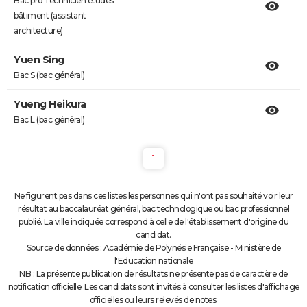
Bac pro Technicien études
bâtiment (assistant
architecture)
Yuen Sing
Bac S (bac général)
Yueng Heikura
Bac L (bac général)
1
Ne figurent pas dans ces listes les personnes qui n'ont pas souhaité voir leur
résultat au baccalauréat général, bac technologique ou bac professionnel
publié. La ville indiquée correspond à celle de l'établissement d'origine du
candidat.
Source de données : Académie de Polynésie Française - Ministère de
l'Education nationale
NB : La présente publication de résultats ne présente pas de caractère de
notification officielle. Les candidats sont invités à consulter les listes d'affichage
officielles ou leurs relevés de notes.