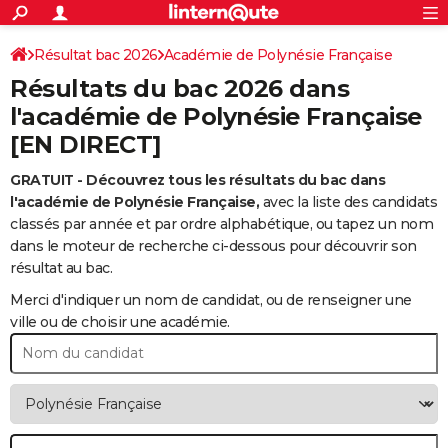
ACTUALITÉS
Connexion
S'inscrire
Résultat bac 2026
Académie de Polynésie Française
Rechercher
Société
Education
Villes
Politique
Faits Divers
Monde
+
SPORT
Résultats du bac 2026 dans
Football
Cyclisme
Forum
Coupe du monde 2026
Tennis
Rugby
CULTURE
l'académie de Polynésie Française
[EN DIRECT]
TNT
Cinéma
Musique
Programme TV
Streaming
Sorties cinéma
+
FINANCE
GRATUIT - Découvrez tous les résultats du bac dans
Impôts
Immobilier
Banque
Crédit
Retraite
Epargne
Risques naturels par ville
Assurance
AUTO
l'académie de Polynésie Française,
avec la liste des candidats
Réserver un essai
Berlines
Forum auto
Essais
Citadines
SUV
+
classés par année et par ordre alphabétique, ou tapez un nom
HIGH-TECH
dans le moteur de recherche ci-dessous pour découvrir son
Meilleur smartphone
Ordinateurs
Guide high-tech
Mobiles
Internet
Jeux vidéo
+
résultat au bac.
BRICOLAGE
Merci d'indiquer un nom de candidat, ou de renseigner une
Aménagement intérieur
Cuisine
Jardinage
+
Forum
Extérieur
Salle de bains
Rangement
WEEK-END
ville ou de choisir une académie.
Escapades
Expositions
Week-end nature
Guides de France
Patrimoine
Musées
+
LIFESTYLE
Bien-être
Mode
+
Art de vivre
Loisirs
Modes de vie
SANTE
Guide de la santé
Médicaments
+
Alimentation
Maladies
Sommeil
VOYAGE