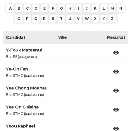
A
B
C
D
E
F
G
H
I
J
K
L
M
N
O
P
Q
R
S
T
U
V
W
X
Y
Z
Candidat
Ville
Résultat
Y-Fouk Mateanui
Bac ES (bac général)
Ye-On Fan
Bac STMG (bac techno)
Yee Chong Moehau
Bac STMG (bac techno)
Yee On Gislaine
Bac STMG (bac techno)
Yeou Raphael