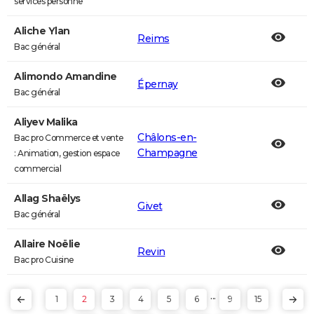
services personne
Aliche Ylan
Reims
Bac général
Alimondo Amandine
Épernay
Bac général
Aliyev Malika
Châlons-en-
Bac pro Commerce et vente
Champagne
: Animation, gestion espace
commercial
Allag Shaëlys
Givet
Bac général
Allaire Noëlie
Revin
Bac pro Cuisine
...
1
2
3
4
5
6
9
15