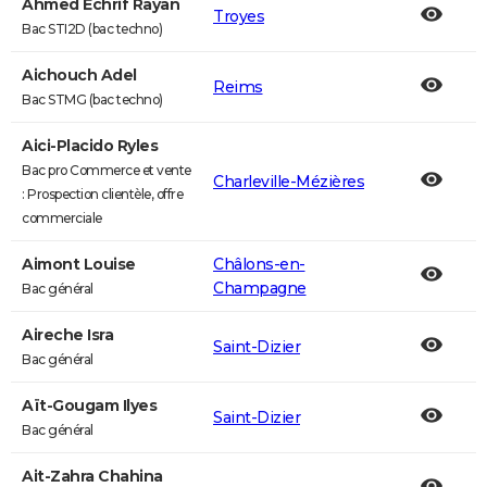
Ahmed Echrif Rayan
Troyes
Bac STI2D (bac techno)
Aichouch Adel
Reims
Bac STMG (bac techno)
Aici-Placido Ryles
Bac pro Commerce et vente
Charleville-Mézières
: Prospection clientèle, offre
commerciale
Aimont Louise
Châlons-en-
Champagne
Bac général
Aireche Isra
Saint-Dizier
Bac général
Aït-Gougam Ilyes
Saint-Dizier
Bac général
Ait-Zahra Chahina