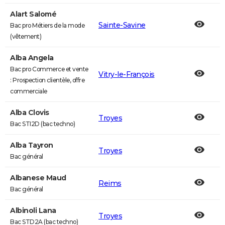
Alart Salomé
Sainte-Savine
Bac pro Métiers de la mode
(vêtement)
Alba Angela
Bac pro Commerce et vente
Vitry-le-François
: Prospection clientèle, offre
commerciale
Alba Clovis
Troyes
Bac STI2D (bac techno)
Alba Tayron
Troyes
Bac général
Albanese Maud
Reims
Bac général
Albinoli Lana
Troyes
Bac STD2A (bac techno)