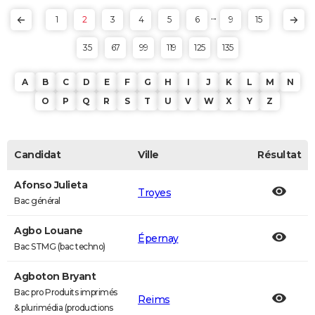
...
1
2
3
4
5
6
9
15
35
67
99
119
125
135
A
B
C
D
E
F
G
H
I
J
K
L
M
N
O
P
Q
R
S
T
U
V
W
X
Y
Z
Candidat
Ville
Résultat
Afonso Julieta
Troyes
Bac général
Agbo Louane
Épernay
Bac STMG (bac techno)
Agboton Bryant
Bac pro Produits imprimés
Reims
& plurimédia (productions