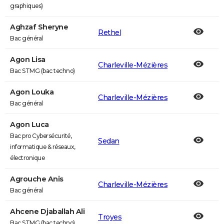
graphiques)
Aghzaf Sheryne
Rethel
Bac général
Agon Lisa
Charleville-Mézières
Bac STMG (bac techno)
Agon Louka
Charleville-Mézières
Bac général
Agon Luca
Bac pro Cybersécurité,
Sedan
informatique & réseaux,
électronique
Agrouche Anis
Charleville-Mézières
Bac général
Ahcene Djaballah Ali
Troyes
Bac STMG (bac techno)