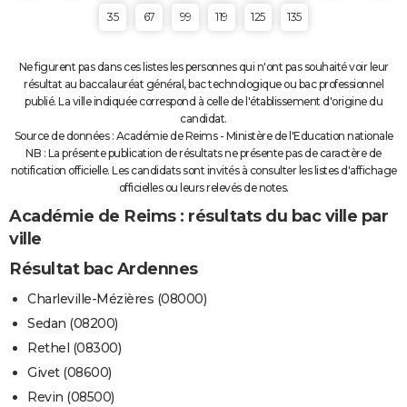
35
67
99
119
125
135
Ne figurent pas dans ces listes les personnes qui n'ont pas souhaité voir leur
résultat au baccalauréat général, bac technologique ou bac professionnel
publié. La ville indiquée correspond à celle de l'établissement d'origine du
candidat.
Source de données : Académie de Reims - Ministère de l'Education nationale
NB : La présente publication de résultats ne présente pas de caractère de
notification officielle. Les candidats sont invités à consulter les listes d'affichage
officielles ou leurs relevés de notes.
Académie de Reims : résultats du bac ville par
ville
Résultat bac Ardennes
Charleville-Mézières (08000)
Sedan (08200)
Rethel (08300)
Givet (08600)
Revin (08500)