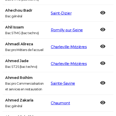
Ahechou Badr
Saint-Dizier
Bac général
Ahil Issam
Romilly-sur-Seine
Bac STMG (bac techno)
Ahmadi Alireza
Charleville-Mézières
Bac pro Métiers de l'accueil
Ahmed Jade
Charleville-Mézières
Bac ST2S (bac techno)
Ahmed Roihim
Sainte-Savine
Bac pro Commercialisation
et services en restauration
Ahmed Zakaria
Chaumont
Bac général