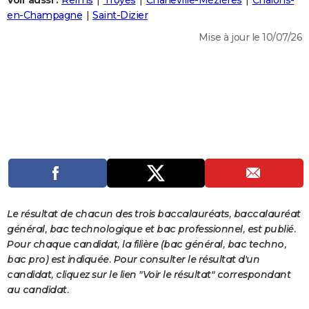
Voir aussi :
Reims
Troyes
Charleville-Mézières
Châlons-
City break
Voyage de noces
Climat
Destinations
Voyage nature
Forum
+
en-Champagne
Saint-Dizier
PHOTO
Mise à jour le 10/07/26
GUIDES D'ACHAT
BONS PLANS
CARTE DE VOEUX
Carte Bonne année
Carte Pâques
Carte de Noël
Carte Saint-Valentin
Carte d'anniversaire
DICTIONNAIRE
Biographies
Expressions
Dictionnaire
Citations
Proverbes
PROGRAMME TV
COPAINS D'AVANT
Se connecter
Collèges
Universités
Service militaire
S'inscrire
Lycées
Primaires
Entreprises
Avis de recherche
AVIS DE DÉCÈS
Le résultat de chacun des trois baccalauréats, baccalauréat
général, bac technologique et bac professionnel, est publié.
FORUM
Pour chaque candidat, la filière (bac général, bac techno,
bac pro) est indiquée. Pour consulter le résultat d'un
Lifestyle
Sport
Television
Cinema
Bricolage
Culture
Auto
Voyage
candidat, cliquez sur le lien "Voir le résultat" correspondant
au candidat.