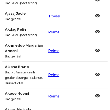
Bac STMG (bac techno)
Ajazaj Jodie
Troyes
Bac général
Akdag Pelin
Reims
Bac STMG (bac techno)
Akhmedov-Margarian
Armani
Reims
Bac général
Akiana Bruno
Bac pro Assistance à la
Reims
gestion des organisations et
leurs activités
Akpoe Noemi
Reims
Bac général
Akyazi Melinda