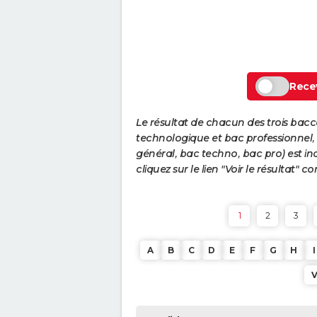
Recev
Le résultat de chacun des trois bac
technologique et bac professionnel, e
général, bac techno, bac pro) est ind
cliquez sur le lien "Voir le résultat"
1
2
3
A
B
C
D
E
F
G
H
I