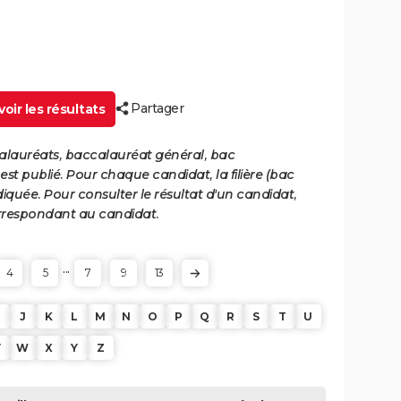
Partager
oir les résultats
calauréats, baccalauréat général, bac
st publié. Pour chaque candidat, la filière (bac
iquée. Pour consulter le résultat d'un candidat,
 correspondant au candidat.
...
4
5
7
9
13
J
K
L
M
N
O
P
Q
R
S
T
U
V
W
X
Y
Z