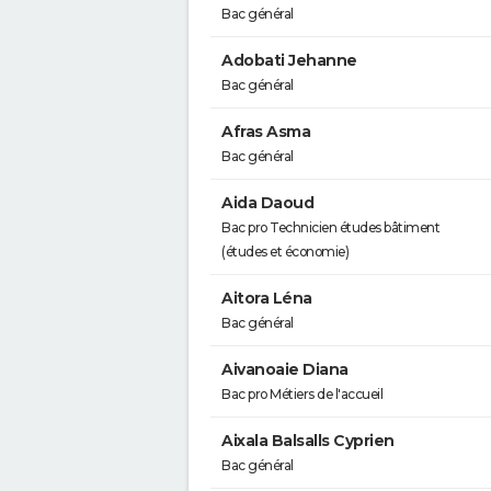
Bac général
Adobati Jehanne
Bac général
Afras Asma
Bac général
Aida Daoud
Bac pro Technicien études bâtiment
(études et économie)
Aitora Léna
Bac général
Aivanoaie Diana
Bac pro Métiers de l'accueil
Aixala Balsalls Cyprien
Bac général