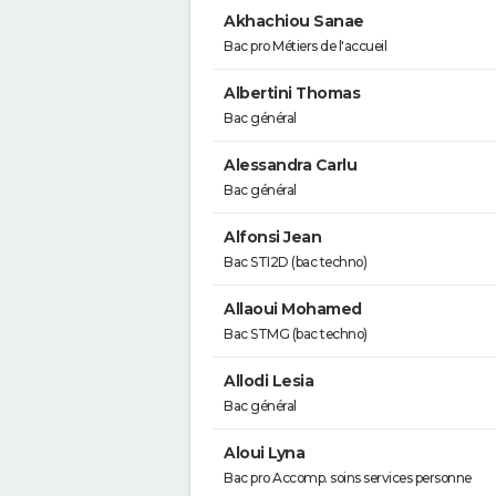
Akhachiou Sanae
Bac pro Métiers de l'accueil
Albertini Thomas
Bac général
Alessandra Carlu
Bac général
Alfonsi Jean
Bac STI2D (bac techno)
Allaoui Mohamed
Bac STMG (bac techno)
Allodi Lesia
Bac général
Aloui Lyna
Bac pro Accomp. soins services personne