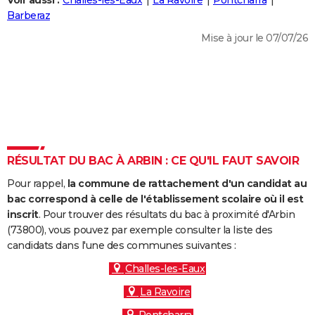
Voir aussi :
Challes-les-Eaux
La Ravoire
Pontcharra
City break
Voyage de noces
Climat
Destinations
Voyage nature
Forum
+
Barberaz
PHOTO
Mise à jour le 07/07/26
GUIDES D'ACHAT
BONS PLANS
CARTE DE VOEUX
Carte Bonne année
Carte Pâques
Carte de Noël
Carte Saint-Valentin
Carte d'anniversaire
DICTIONNAIRE
Biographies
Expressions
Dictionnaire
Citations
Proverbes
RÉSULTAT DU BAC À ARBIN : CE QU'IL FAUT SAVOIR
PROGRAMME TV
Pour rappel,
la commune de rattachement d'un candidat au
COPAINS D'AVANT
bac correspond à celle de l'établissement scolaire où il est
Se connecter
Collèges
Universités
Service militaire
S'inscrire
Lycées
Primaires
Entreprises
Avis de recherche
inscrit
. Pour trouver des résultats du bac à proximité d'Arbin
AVIS DE DÉCÈS
(73800), vous pouvez par exemple consulter la liste des
candidats dans l'une des communes suivantes :
FORUM
Challes-les-Eaux
Lifestyle
Sport
Television
Cinema
Bricolage
Culture
Auto
Voyage
La Ravoire