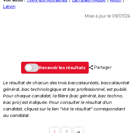
Voir aussi :
Tilloy-lès-Mofflaines
Camblain-l'Abbé
Avion
City break
Voyage de noces
Climat
Destinations
Voyage nature
Forum
+
Liévin
PHOTO
Mise à jour le 09/07/26
GUIDES D'ACHAT
BONS PLANS
CARTE DE VOEUX
Carte Bonne année
Carte Pâques
Carte de Noël
Carte Saint-Valentin
Carte d'anniversaire
DICTIONNAIRE
Biographies
Expressions
Dictionnaire
Citations
Proverbes
Partager
PROGRAMME TV
Recevoir les résultats
COPAINS D'AVANT
Le résultat de chacun des trois baccalauréats, baccalauréat
général, bac technologique et bac professionnel, est publié.
Se connecter
Collèges
Universités
Service militaire
S'inscrire
Lycées
Primaires
Entreprises
Avis de recherche
AVIS DE DÉCÈS
Pour chaque candidat, la filière (bac général, bac techno,
bac pro) est indiquée. Pour consulter le résultat d'un
FORUM
candidat, cliquez sur le lien "Voir le résultat" correspondant
Lifestyle
Sport
Television
Cinema
Bricolage
Culture
Auto
Voyage
au candidat.
1
2