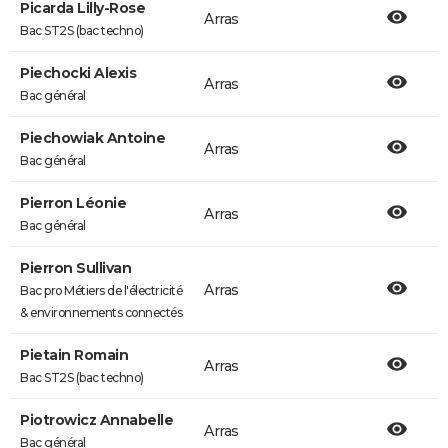
Picarda Lilly-Rose
Arras
Bac ST2S (bac techno)
Piechocki Alexis
Arras
Bac général
Piechowiak Antoine
Arras
Bac général
Pierron Léonie
Arras
Bac général
Pierron Sullivan
Arras
Bac pro Métiers de l'électricité
& environnements connectés
Pietain Romain
Arras
Bac ST2S (bac techno)
Piotrowicz Annabelle
Arras
Bac général