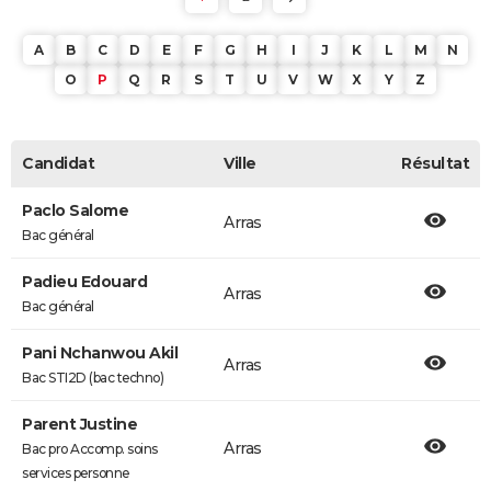
A
B
C
D
E
F
G
H
I
J
K
L
M
N
O
P
Q
R
S
T
U
V
W
X
Y
Z
Candidat
Ville
Résultat
Paclo Salome
Arras
Bac général
Padieu Edouard
Arras
Bac général
Pani Nchanwou Akil
Arras
Bac STI2D (bac techno)
Parent Justine
Arras
Bac pro Accomp. soins
services personne