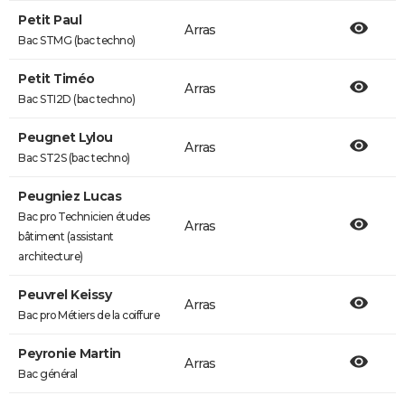
Petit Paul
Arras
Bac STMG (bac techno)
Petit Timéo
Arras
Bac STI2D (bac techno)
Peugnet Lylou
Arras
Bac ST2S (bac techno)
Peugniez Lucas
Bac pro Technicien études
Arras
bâtiment (assistant
architecture)
Peuvrel Keissy
Arras
Bac pro Métiers de la coiffure
Peyronie Martin
Arras
Bac général