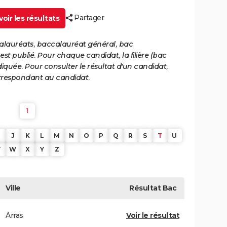
Partager
oir les résultats
calauréats, baccalauréat général, bac
st publié. Pour chaque candidat, la filière (bac
iquée. Pour consulter le résultat d'un candidat,
 correspondant au candidat.
1
J
K
L
M
N
O
P
Q
R
S
T
U
V
W
X
Y
Z
Ville
Résultat
Bac
Arras
Voir le résultat