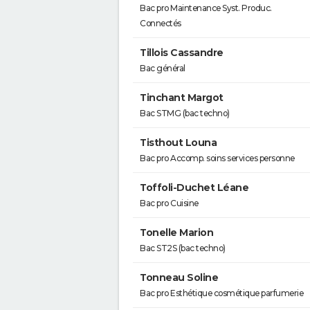
Bac pro Maintenance Syst. Produc.
Connectés
Tillois Cassandre
Bac général
Tinchant Margot
Bac STMG (bac techno)
Tisthout Louna
Bac pro Accomp. soins services personne
Toffoli-Duchet Léane
Bac pro Cuisine
Tonelle Marion
Bac ST2S (bac techno)
Tonneau Soline
Bac pro Esthétique cosmétique parfumerie