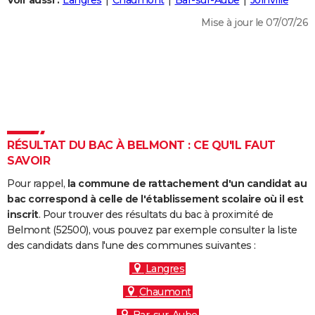
Voir aussi :
Langres
Chaumont
Bar-sur-Aube
Joinville
City break
Voyage de noces
Climat
Destinations
Voyage nature
Forum
+
PHOTO
Mise à jour le 07/07/26
GUIDES D'ACHAT
BONS PLANS
CARTE DE VOEUX
Carte Bonne année
Carte Pâques
Carte de Noël
Carte Saint-Valentin
Carte d'anniversaire
DICTIONNAIRE
RÉSULTAT DU BAC À BELMONT : CE QU'IL FAUT
Biographies
Expressions
Dictionnaire
Citations
Proverbes
SAVOIR
PROGRAMME TV
Pour rappel,
la commune de rattachement d'un candidat au
COPAINS D'AVANT
bac correspond à celle de l'établissement scolaire où il est
Se connecter
Collèges
Universités
Service militaire
S'inscrire
Lycées
Primaires
Entreprises
Avis de recherche
inscrit
. Pour trouver des résultats du bac à proximité de
AVIS DE DÉCÈS
Belmont (52500), vous pouvez par exemple consulter la liste
des candidats dans l'une des communes suivantes :
FORUM
Langres
Lifestyle
Sport
Television
Cinema
Bricolage
Culture
Auto
Voyage
Chaumont