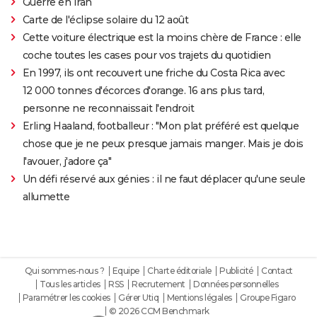
Guerre en Iran
Carte de l'éclipse solaire du 12 août
Cette voiture électrique est la moins chère de France : elle
coche toutes les cases pour vos trajets du quotidien
En 1997, ils ont recouvert une friche du Costa Rica avec
12 000 tonnes d'écorces d'orange. 16 ans plus tard,
personne ne reconnaissait l'endroit
Erling Haaland, footballeur : "Mon plat préféré est quelque
chose que je ne peux presque jamais manger. Mais je dois
l'avouer, j'adore ça"
Un défi réservé aux génies : il ne faut déplacer qu'une seule
allumette
Qui sommes-nous ?
Equipe
Charte éditoriale
Publicité
Contact
Tous les articles
RSS
Recrutement
Données personnelles
Paramétrer les cookies
Gérer Utiq
Mentions légales
Groupe Figaro
© 2026 CCM Benchmark