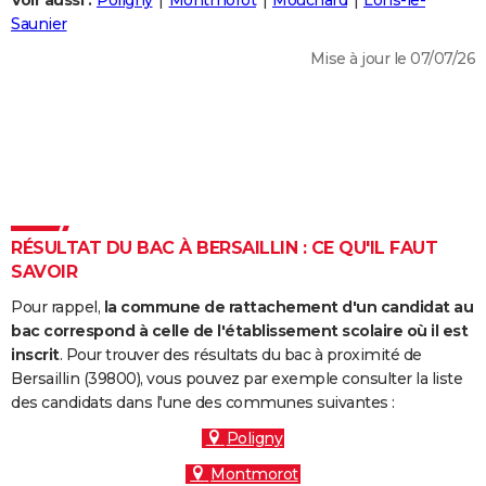
Voir aussi :
Poligny
Montmorot
Mouchard
Lons-le-
City break
Voyage de noces
Climat
Destinations
Voyage nature
Forum
+
Saunier
PHOTO
Mise à jour le 07/07/26
GUIDES D'ACHAT
BONS PLANS
CARTE DE VOEUX
Carte Bonne année
Carte Pâques
Carte de Noël
Carte Saint-Valentin
Carte d'anniversaire
DICTIONNAIRE
Biographies
Expressions
Dictionnaire
Citations
Proverbes
RÉSULTAT DU BAC À BERSAILLIN : CE QU'IL FAUT
PROGRAMME TV
SAVOIR
COPAINS D'AVANT
Pour rappel,
la commune de rattachement d'un candidat au
Se connecter
Collèges
Universités
Service militaire
S'inscrire
Lycées
Primaires
Entreprises
Avis de recherche
bac correspond à celle de l'établissement scolaire où il est
AVIS DE DÉCÈS
inscrit
. Pour trouver des résultats du bac à proximité de
Bersaillin (39800), vous pouvez par exemple consulter la liste
FORUM
des candidats dans l'une des communes suivantes :
Lifestyle
Sport
Television
Cinema
Bricolage
Culture
Auto
Voyage
Poligny
Montmorot