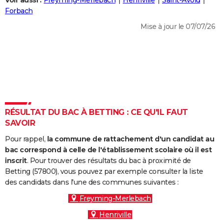
Voir aussi :
Freyming-Merlebach
Henriville
Saint-Avold
City break
Voyage de noces
Climat
Destinations
Voyage nature
Forum
+
Forbach
PHOTO
Mise à jour le 07/07/26
GUIDES D'ACHAT
BONS PLANS
CARTE DE VOEUX
Carte Bonne année
Carte Pâques
Carte de Noël
Carte Saint-Valentin
Carte d'anniversaire
DICTIONNAIRE
Biographies
Expressions
Dictionnaire
Citations
Proverbes
RÉSULTAT DU BAC À BETTING : CE QU'IL FAUT
PROGRAMME TV
SAVOIR
COPAINS D'AVANT
Pour rappel,
la commune de rattachement d'un candidat au
Se connecter
Collèges
Universités
Service militaire
S'inscrire
Lycées
Primaires
Entreprises
Avis de recherche
bac correspond à celle de l'établissement scolaire où il est
AVIS DE DÉCÈS
inscrit
. Pour trouver des résultats du bac à proximité de
Betting (57800), vous pouvez par exemple consulter la liste
FORUM
des candidats dans l'une des communes suivantes :
Lifestyle
Sport
Television
Cinema
Bricolage
Culture
Auto
Voyage
Freyming-Merlebach
Henriville