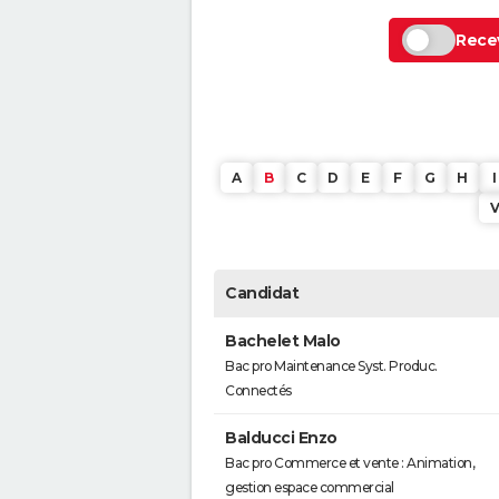
Recev
A
B
C
D
E
F
G
H
I
Candidat
Bachelet Malo
Bac pro Maintenance Syst. Produc.
Connectés
Balducci Enzo
Bac pro Commerce et vente : Animation,
gestion espace commercial