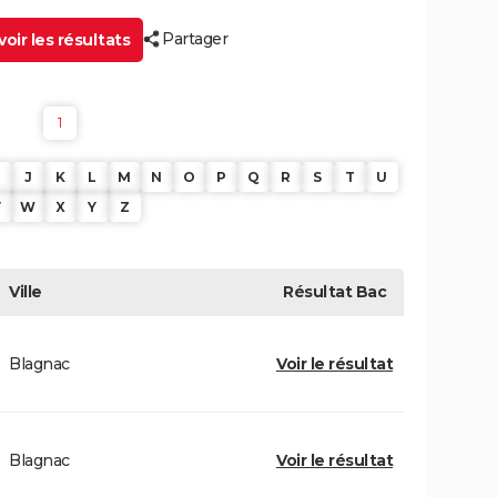
Partager
oir les résultats
1
J
K
L
M
N
O
P
Q
R
S
T
U
V
W
X
Y
Z
Ville
Résultat
Bac
Blagnac
Voir le résultat
Blagnac
Voir le résultat