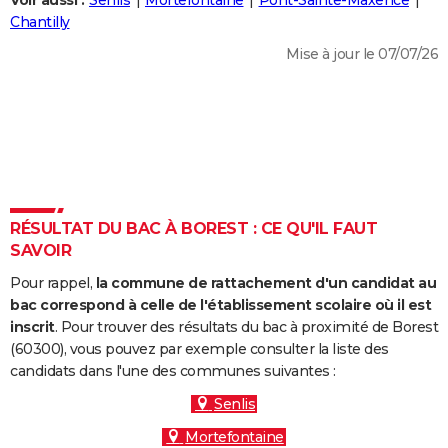
Voir aussi :
Senlis
Mortefontaine
Pont-Sainte-Maxence
City break
Voyage de noces
Climat
Destinations
Voyage nature
Forum
+
Chantilly
PHOTO
Mise à jour le 07/07/26
GUIDES D'ACHAT
BONS PLANS
CARTE DE VOEUX
Carte Bonne année
Carte Pâques
Carte de Noël
Carte Saint-Valentin
Carte d'anniversaire
DICTIONNAIRE
Biographies
Expressions
Dictionnaire
Citations
Proverbes
RÉSULTAT DU BAC À BOREST : CE QU'IL FAUT
PROGRAMME TV
SAVOIR
COPAINS D'AVANT
Pour rappel,
la commune de rattachement d'un candidat au
Se connecter
Collèges
Universités
Service militaire
S'inscrire
Lycées
Primaires
Entreprises
Avis de recherche
bac correspond à celle de l'établissement scolaire où il est
AVIS DE DÉCÈS
inscrit
. Pour trouver des résultats du bac à proximité de Borest
(60300), vous pouvez par exemple consulter la liste des
FORUM
candidats dans l'une des communes suivantes :
Lifestyle
Sport
Television
Cinema
Bricolage
Culture
Auto
Voyage
Senlis
Mortefontaine