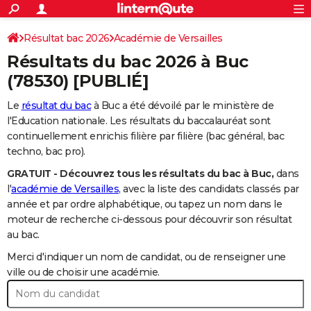
ACTUALITÉS
Connexion
S'inscrire
Résultat bac 2026
Académie de Versailles
Rechercher
Société
Education
Villes
Politique
Faits Divers
Monde
+
SPORT
Résultats du bac 2026 à
Buc
Football
Cyclisme
Forum
Coupe du monde 2026
Tennis
Rugby
CULTURE
(78530) [PUBLIÉ]
TNT
Cinéma
Musique
Programme TV
Streaming
Sorties cinéma
+
FINANCE
Le
résultat du bac
à Buc a été dévoilé par le ministère de
l'Education nationale. Les résultats du baccalauréat sont
Impôts
Immobilier
Banque
Crédit
Retraite
Epargne
Risques naturels par ville
Assurance
AUTO
continuellement enrichis filière par filière (bac général, bac
techno, bac pro).
Réserver un essai
Berlines
Forum auto
Essais
Citadines
SUV
+
HIGH-TECH
GRATUIT - Découvrez tous les résultats du bac à Buc,
dans
Meilleur smartphone
Ordinateurs
Guide high-tech
Mobiles
Internet
Jeux vidéo
+
BRICOLAGE
l'
académie de Versailles
, avec la liste des candidats classés par
année et par ordre alphabétique, ou tapez un nom dans le
Aménagement intérieur
Cuisine
Jardinage
+
Forum
Extérieur
Salle de bains
Rangement
WEEK-END
moteur de recherche ci-dessous pour découvrir son résultat
au bac.
Escapades
Expositions
Week-end nature
Guides de France
Patrimoine
Musées
+
LIFESTYLE
Merci d'indiquer un nom de candidat, ou de renseigner une
Bien-être
Mode
+
Art de vivre
Loisirs
Modes de vie
ville ou de choisir une académie.
SANTE
Guide de la santé
Médicaments
+
Alimentation
Maladies
Sommeil
VOYAGE