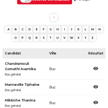
1
A
B
C
D
E
F
G
H
I
J
K
L
M
N
O
P
Q
R
S
T
U
V
W
X
Y
Z
Candidat
Ville
Résultat
Chandramouli
Gomathi Avantika
Buc
Bac général
Manneville Tiphaine
Buc
Bac général
Mikkiche Thanina
Buc
Bac général