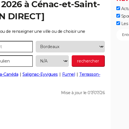
 2026 à
Cénac-et-Saint-
Actu
EN DIRECT]
Spo
Les 
ou de renseigner une ville ou de choisir une
-la-Canéda
Salignac-Eyvigues
Fumel
Terrasson-
Mise à jour le 07/07/26